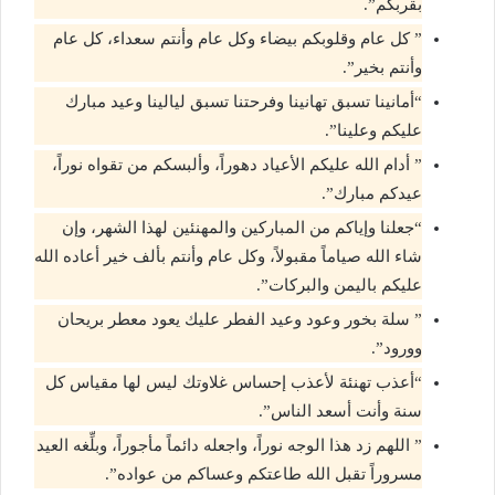
بقربكم”.
” كل عام وقلوبكم بيضاء وكل عام وأنتم سعداء، كل عام
وأنتم بخير”.
“أمانينا تسبق تهانينا وفرحتنا تسبق ليالينا وعيد مبارك
عليكم وعلينا”.
” أدام الله عليكم الأعياد دهوراً، وألبسكم من تقواه نوراً،
عيدكم مبارك”.
“جعلنا وإياكم من المباركين والمهنئين لهذا الشهر، وإن
شاء الله صياماً مقبولاً، وكل عام وأنتم بألف خير أعاده الله
عليكم باليمن والبركات”.
” سلة بخور وعود وعيد الفطر عليك يعود معطر بريحان
وورود”.
“أعذب تهنئة لأعذب إحساس غلاوتك ليس لها مقياس كل
سنة وأنت أسعد الناس”.
” اللهم زد هذا الوجه نوراً، واجعله دائماً مأجوراً، وبلِّغه العيد
مسروراً تقبل الله طاعتكم وعساكم من عواده”.