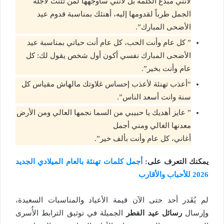
لأنني مبدع الكلمة بل لأنني سأوجهها لمن تثنت لأجله
الجمل طرباً لقدومها إليه، أهنئك بمناسبة قدوم عيد
الأضحى المبارك”.
” كل عام وأنت الحب، كل عام أنت حياتي بمناسبة عيد
الأضحى المبارك نفسي أكون أول شخص يقول لك: كل
عام وأنت بخير”.
“أعذب تهنئة لأعذب إحساس غلاوتك مالهاش مقياس كل
سنة وانت أسعد الناس”.
” عايز أهديك يا حبيبي من السما نجمها العالي ومن الأرض
معدنها الغالي ومني أجمل
أغاني، كل عام وأنت بألف خير”.
يمكنك التعرف على:
أجمل كلمات تهنئة بالعام الميلادي الجديد
2026 للأحباب والأقارب
لم يُقَدر أحد حتى الآن قيمة الأعياد والمناسبات السعيدة،
وإرسال
رسائل عيد الفطر
الجميلة في توثيق الترابط الأُسرى