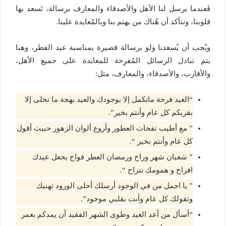
فَعندما يرسل لنا الأهل والأصدقاء والمعارف برسالة، تَسعد بها
قلوبنا، ونتأكد أن هُناك من يهتم بنا وبالمُعايدة علينا.
ويُحب أن يُسعدنا ولو برسالة قصيرة بمناسبة عيد الفطر، وهنا
يتم تبادل الرسائل المُفرِحة للمعايدة على جميع الأهل،
والأقارب، والأصدقاء، والمعارف، مثل:
“العيد فرحة ماتكمل إلا بوجودك والعيد بهجة ما تحلى إلا
بقربكم كل عام وأنتم بخير”.
” مع أطيب نفحات العطور وأروع ألوان الزهور حبيت أقول
كل عام وأنتم بخير “.
” شعبان شهر وراح ورمضان العطر فواح يجعل عيدك
افراح و همومك تنزاح “.
” يا اجمل من في الوجود أرسلك أحلى الورود تهنيك
وتقولك كل عام وأنت بقلبي موجود”.
“أسأل من أعد العيد وطوى الشهر الفقيد أن يمدكم بعمر