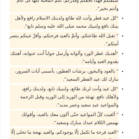
سبقتكم فهذا لحقكم وقدركم، لكم المحبة كلها كل عام
وأنتم بخير”.
“كل عيد فطر وأنت لله طائع ولدينك الاسلام رافع ولأهل
بيتك نافع ولنبيك محمد صلى الله عليه وسلم تابع”.
” تقبل الله طاعتكم، وأتمَّ بالعيد فرحتكم، وأقرَّ عينكم بنصر
أمتكم”.
“أهديك عطر الورد وألوانه وأرسل جواباً أنت عنوانه، أهنئك
بقدوم العيد وأيامه”.
” بالعود والبخور، برشات العطور، بأسمى آيات السرور،
نبارك لك عيد الفطر السعيد”.
“كل عيد وأنت لربك طائع، ولنبيك تابع، ولدينك رافع،
ولأهلك نافع. تهنئة من الوريد إلى الوريد وقبل الزحمة
والمواعيد عيد سعيد وعمر مديد”.
” ألغيت كلّ المواعيد حتّى أكون معك بالعيد، وأقولك
بهمس الكلام عيدك مبارك وسعيد”.
“العيد فرحة ما تكمل إلّا بوجودكم، والعيد بهجة ما تحلى إلّا