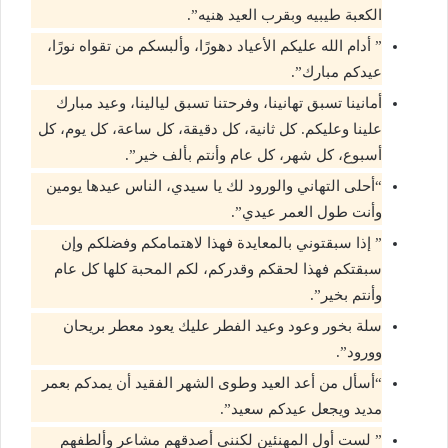
الكعبة طيبيه وبقرب العيد هنيه”.
” أدام الله عليكم الأعياد دهورًا، وألبسكم من تقواه نورًا،
عيدكم مبارك”.
أمانينا تسبق تهانينا، وفرحتنا تسبق ليالينا، وعيد مبارك
علينا وعليكم. كل ثانية، كل دقيقة، كل ساعة، كل يوم، كل
أسبوع، كل شهر، كل عام وأنتم بألف خير”.
“أحلى التهاني والورود لك يا سيدي، الناس عيدها يومين
وأنت طول العمر عيدي”.
” إذا سبقتوني بالمعايدة فهذا لاهتمامكم وفضلكم وإن
سبقتكم فهذا لحقكم وقدركم، لكم المحبة كلها كل عام
وأنتم بخير”.
سلة بخور وعود وعيد الفطر عليك يعود معطر بريحان
وورود”.
“أسأل من أعد العيد وطوى الشهر الفقيد أن يمدكم بعمر
مديد ويجعل عيدكم سعيد”.
” لست أول المهنئين لكنني أصدقهم مشاعر وألطفهم