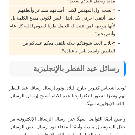
مديد ويجعل عيدكم سعيد”.
” لست أول المهنئين لكنني أصدقهم مشاعر وألطفهم
جمل أنتقي أحرفي بكل أتقان ليس لكوني مبدع الكلمة بل
لأنها موجهة لمن تثنت له الجمل طربا لقدومها إليه كل عام
وأنتم بخير”.
“حلات العيد شوفتكم حلاته نلتقي معكم عساكم من
العايدين واسعد ناس بأعياده”.
رسائل عيد الفطر بالإنجليزية
يُوجد أشخاص كثيرين خارج البلاد، ونود إرسال رسائل عيد الفطر
لهم ونظرًا لتطور التكنولوجيا هذه الأيام أصبح إرسال الرسائل
باللغة الإنجليزية سهلًا.
وأصبح أيضًا التواصل سهلًا عبر إرسال الرسائل الإلكترونية من
خلال السوشيال ميديا، وأيضًا أصدقاء نود إرسال بعض الرسائل
لهم لتهنئتهم بعيد الفطر المبارك باللغة الإنجليزية، ومنها: