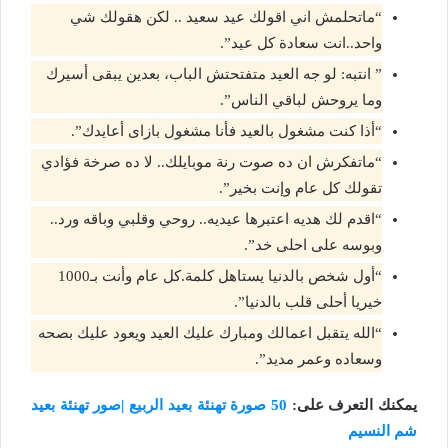
“ماتحلمش اني اقولك عيد سعيد .. لكن هقولك شي
واحد..انت سعادة كل عيد”.
” انتبه: لو جه العيد متفتحتش الباب، بعدين يبقى أسيرك
وما يروحش لباقي الناس”.
“أذا كنت مشغول بالعيد فأنا مشغول بازاى أعايدك”.
“ماتفكرش ان ده صوت رنة موبايلك.. لا ده صرخة فؤادي
تقولك كل عام وإنت بخير”.
“اقدم لك هديه اعتبرها عيديه.. روحي وقلبي وباقه ورد..
وبوسه على احلى خد”.
“أول شخص بالدنيا يستاهل كلمة.كل عام وأنت بـ1000
خيريا أحلى قلب بالدنيا”.
“الله يتقبل اعمالك ومبارك عليك العيد ويعود عليك بصحه
وسعاده وعمر مديد”.
يمكنك التعرف على:
50 صورة تهنئة بعيد الربيع |صور تهنئة بعيد
شم النسيم