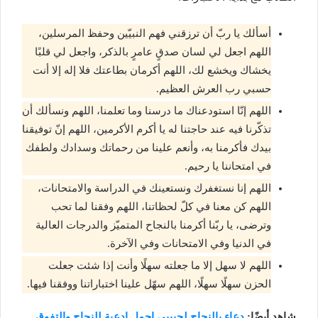
أسألك يا ربّ أن ترزقني فهم النبيّين وحفظ المرسلين،
اللهم اجعل لي لسان صدقٍ عامرٍ بالذكر، واجعل لي قلبًا
يخشاك ويخشع لك، اللهم أكرمان بطاعتك فلا إله إلا أنت
حسبي رب العرش العظيم.
اللهم إنّا استودعناك ما درسنا وما تعلمنا، اللهم ونسألك أن
تذكّرنا فيه عند حاجتنا له يا أكرم الأكرمين، اللهم إنّ توفيقنا
بيدك فأكرمنا به، وأنعم علينا من رحماتك وسدادك ولطفك
في امتحاننا يا رحيم.
اللهم إنا نستغفرك ونستعينك في الدراسة والامتحانات،
اللهم كن معنا في كلّ لحظاتنا، اللهم وفقنا لما تحب
وترضى، يا ربّنا أكرمنا بالنجاح المتميّز والدرجات العالية
في الدنيا وفي الامتحانات وفي الآخرة.
اللهم لا سهل إلا ما جعلته سهلًا وأنت إذا شئت جعلت
الحزن سهلًا سهلًا، اللهم سهّل علينا اختباراتنا ووفقنا فيها.
شاهد أيضًا:
دعاء بالنجاح لحبيبي اجمل ادعية للنجاح والتفوق