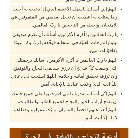
اللهمّ إني أسألك باسمك الأعظم الذي إذا دعيت به أجبت
وإذا سئلت به أعطيت أن تجعل صديقي من المتفوقين في
الامتحان، واجعله من الناجحين يا ربّ العالمين.
يا ربّ العالمين يا أكرم الأكرمين، أسألك أن تكرم صديقي
ببلوغ الدرجات العليّة في امتحانه فوفّقه يا ربّ وكن عونًا
وكافيًا له، آمين.
اللهمّ يا ربّ العالمين يا أكرم الأكرمين، أسألك برحمتك
التي وسعت كلّ شيءٍ أن ترزق صديقي النجاح والتوفيق،
وأن ترزقه تحقيق أمانيه وأحلامه، اللهمّ استجب لي دعائي
إنكّ أنت الذي وعدت عبادك بالإجابة، آمين.
اللهمّ إنّي أسألك بقدرتك التي قدرت بها على جميع خلقك
أن تفتح أبواب الخير والنجاح لجميع الطلبة والطالبات،
اللهمّ أبعد عنهم الخطأ والنسيان، وثبّت عقولهم وخطاهم،
لا إله إلّا أنت، آمين.