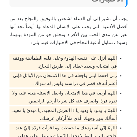
يجب أن نشير إلى أن الدعاء لشخص بالتوفيق والنجاح يعد من
أفضل الأدعية التي يجب على الإنسان الدعاء بها، أيضاً نجد أنها
تعبر عن مدي الحب بين الأفراد وتخلق جو من المودة بينهما،
وسوف نتناول أدعية النجاح في الاختبارات فيما يلي:
اللهم أنزل على نفسه الهدوء وعلى قلبه الطمأنينة ووفقه
في امتحانه وسدد خطاه إلى طريق النجاح.
ربي احفظ ابني واجعله في هذا الامتحان من الأوائل فإني
أعلم أنه قد قصر في دراسته وليس له سواك.
اللهم أرضه في هذا الامتحان واجعل الاسئلة هينة عليه ولا
تذره فردًا واصرف عنه كل شر يا أرحم الراحمين.
اللهمّ يا ودود يا ودود يا ذا العرش المجيد، يا مبدئ يا معيد،
أسألك بنور وجهك الّذي ملأ أركان عرشك.
اللهمّ إنّي أستودعك ما حفظت وما قرأت فردّه إليّ عند
حاجتي إليه، اللهمّ لا تجعل النّسيان يسيطر على عقلي.