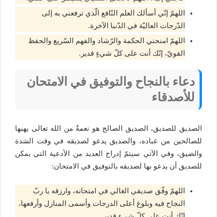
اللهمّ إنّي أسألك العلم النّافع الّذي ترفعني به إلى
الدّرجات العاليّة في الدّنيا الآخرة.
اللهمّ امنحني الحكمة والرّشاد والفهم السّريع والحفظ
القويّ، إنّك أنت على كلّ شيءٍ قدير.
دعاء بالنجاح والتوفيق في الامتحان
للأصدقاء
الصديق للصديق، الصديق الصالح هو نعمةٌ من الله تعالى يهبها
للصالحين من عباده، والصديق يدعو لصديقه في وقت الشدة
والضيق، وفي الآتي سيتمّ إدراج العديد من الأدعية التي يمكن
للصديق أن يدعو بها لصديقه بالتوفيق في الامتحان:
اللهمّ وفّق صديقي الغالي في امتحانه، وارزقه يا ربّ
النجاح فيه وبلوغ أعلى الدرجات وأسمى المنازل وأرفعها،
إنّك أنت على كلّ شيءٍ قدير.