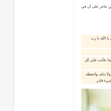
ض عاجز على أن في
ا الله يا رب
قما، فأنت على كل
لا تنام، واحفظه
شيء قادر.