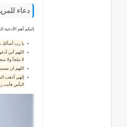
دعاء للمر
إليكم أهم الأدعية ا
يا رب أسألك م
اللهم أني أدع
لا ملجأ ولا من
اللهم ان مسني
إلهي أذهب الب
البأس فأنت رب