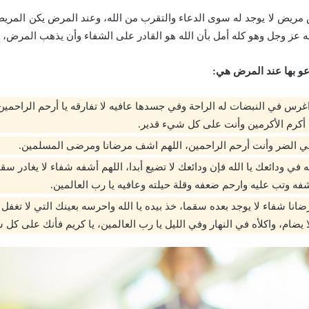
مريض لا يوجد له سوى الدعاء والتقرب من الله، وعند المرض يكن المري
ه عز وجل وهو كله أمل بأن الله هو القادر على الشفاء وأن يذهب المرض،
دعو بها عند المرض هي:
اغرس في النبضات له الراحة وفي جسدها عافيه لا تفارقه يا أرحم الراحمين ي
 أكرم الأكرمين وأنت على كل شيء قدير.
ي الضر وأنت أرحم الراحمين، اللهم اشف مرضانا ومرضى المسلمين.
في ودائعك يا الله فإن ودائعك لا تضيع أبدا، اللهم أشفه شفاء لا يغادر س
ه وتب عليه وارحم ضعفه وقلة حيلته وعافيه يا رب العالمين.
نا شفاء لا يوجد بعده سقما، خذ بيده يا الله واحرسه بعينك التي لا تغفل و
ا يضام، واكلأه في النهار وفي الليل يا رب العالمين، يا كريم فأنك على كل 