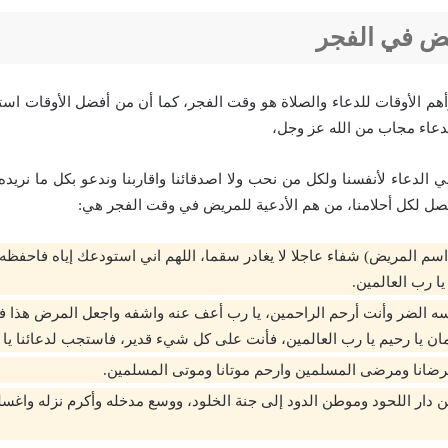
يض في الفجر
هم الأوقات للدعاء والصلاة هو وقت الفجر، كما أن من أفضل الأوقات استج
لدعاء مجاب من الله عز وجل،
الدعاء لأنفسنا ولكل من نحب ولا اصدقائنا واقاربنا وندعو بكل ما نريده
ل لكل أحلامنا، من هم الأدعية للمريض في وقت الفجر هي:
سم المريض) شفاء عاجلا لا يغادر سقما، اللهم اني استودعك إياه فاحفظه و
يا رب العالمين.
سه الضر وأنت أرحم الراحمين، يا رب أعف عنه واشفه واجعل المرض هذا ف
ان يا رحيم يا رب العالمين، فأنت على كل شيء قدير، فاستجب لدعائنا يا 
ضانا ومرضى المسلمين وارحم موتانا وموتى المسلمين.
 دار اللحود وموطن الدود إلى جنة الخلود، ووسع مدخله وأكرم نزله واغسله 