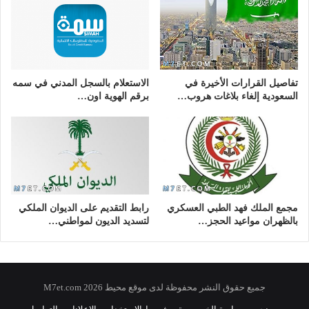
تفاصيل القرارات الأخيرة في
الاستعلام بالسجل المدني في سمه
السعودية إلغاء بلاغات هروب…
برقم الهوية اون…
مجمع الملك فهد الطبي العسكري
رابط التقديم على الديوان الملكي
بالظهران مواعيد الحجز…
لتسديد الديون لمواطني…
جميع حقوق النشر محفوظة لدى موقع محيط 2026 M7et.com