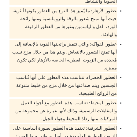
الحيوية والنشاط.
عطور الأزهار: ما يُميز هذا النوع من العطور بكونها أنثوية،
حيث أنها تمنح شعور بالرقة والرومانسية ومنها رائحة
الورد، الفل والياسمين وغيرها من العطور الرقيقة
والهادئة.
عطور الفواكه: والتي تتميز برائحتها القوية بالإضافة إلى
أنها تمنح الشعور بالانتعاش، ويتم هذا من خلال مزج نسب
مُحددة من الزيوت العطرية الخاصة بالأزهار لكي تكون
مميزة.
العطور الخضراء: تتناسب هذه العطور على أنها تُناسب
الجنسين ويتم صناعتها من خلال مزج من خليط متنوعة
من الروائح الطبيعية.
عطور المحيط: تتناسب هذه العطور مع أجواء العمل
والمقابلات الرسمية، وذلك لأنها عبارة عن مجموعة من
المركبات منها رذاذ المحيط وهواء الجبل.
العطور الشرقية: تعتمد هذه العطور بصورة أساسية على
الزيوت العطرية المأخوذة من أصل حيواني منها المسك