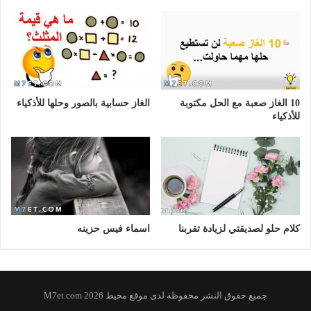
10 الغاز صعبة مع الحل مكتوبة
الغاز حسابية بالصور وحلها للأذكياء
للأذكياء
كلام حلو لصديقتي لزيادة تقربنا
اسماء فيس حزينه
جميع حقوق النشر محفوظة لدى موقع محيط 2026 M7et.com