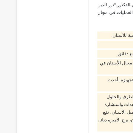
لدكتور “نور الدين
لعمليات في مجال
ة للأسنان.
 دقائق.
ي مجال الأسنان في
جهيزه بأحدث
الطرق والحلول
معدات واستشارة
ل الأسنان، تقع
ي رقم 123 شارع حسن المأمون، برج الأميرة ديانا،