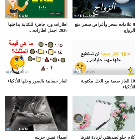
8 علامات سحر وأعراض سحر منع
اطارات ورد جاهزة للكتابة بداخلها
الزواج
2026 اجمل اطارات…
10 الغاز صعبة مع الحل مكتوبة
الغاز حسابية بالصور وحلها للأذكياء
للأذكياء
كلام حلو لصديقتي لزيادة تقربنا
اسماء فيس حزينه