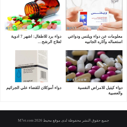
معلومات عن دواء ويلنس ودواعي
دواء برد للاطفال: اشهر 7 ادوية
استعماله وآثاره الجانبيه
لعلاج الرشح…
دواء كيتيل للامراض النفسية
دواء أموكلان للقضاء علي الجراثيم
والعصبية
جميع حقوق النشر محفوظة لدى موقع محيط 2026 M7et.com