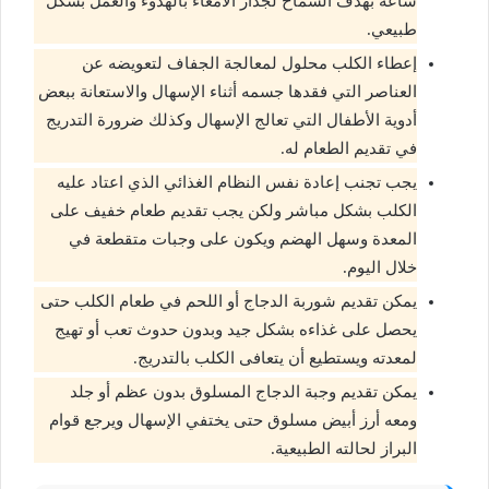
ساعة بهدف السماح لجدار الأمعاء بالهدوء والعمل بشكل
طبيعي.
إعطاء الكلب محلول لمعالجة الجفاف لتعويضه عن
العناصر التي فقدها جسمه أثناء الإسهال والاستعانة ببعض
أدوية الأطفال التي تعالج الإسهال وكذلك ضرورة التدريج
في تقديم الطعام له.
يجب تجنب إعادة نفس النظام الغذائي الذي اعتاد عليه
الكلب بشكل مباشر ولكن يجب تقديم طعام خفيف على
المعدة وسهل الهضم ويكون على وجبات متقطعة في
خلال اليوم.
يمكن تقديم شوربة الدجاج أو اللحم في طعام الكلب حتى
يحصل على غذاءه بشكل جيد وبدون حدوث تعب أو تهيج
لمعدته ويستطيع أن يتعافى الكلب بالتدريج.
يمكن تقديم وجبة الدجاج المسلوق بدون عظم أو جلد
ومعه أرز أبيض مسلوق حتى يختفي الإسهال ويرجع قوام
البراز لحالته الطبيعية.