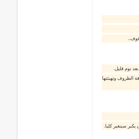
قوف..
عد نوم قليل.
فة الظروف وتهيئتها
كبر سيتغير كليا.