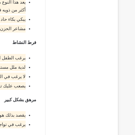
يعد هذا النوع
أكثر من ذويه 
يبكي بكاء حاد
مشاعر الحزن و
فرط النشاط
يرغب الطفل ال
لدية ملل مستمر
لا يرغب في ال
يصعب عليك توق
مرهق بشكل كبير
يقصد بذلك هو 
يرغب في تواجد