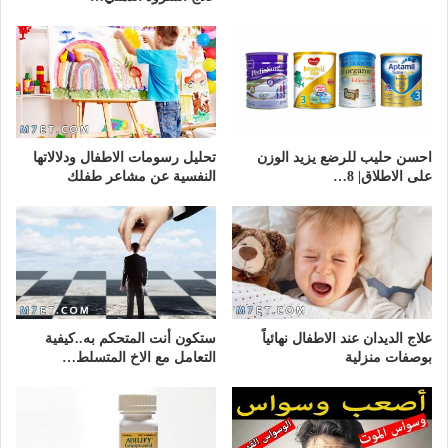
احسن حليب للرضع يزيد الوزن
تحليل رسومات الاطفال ودلالاتها
على الاطلاق| 8…
النفسية عن مشاعر طفلك
علاج الديدان عند الاطفال نهائياً
ستكون أنت المتحكم به..كيفية
بوصفات منزلية
التعامل مع الاخ المتسلط…