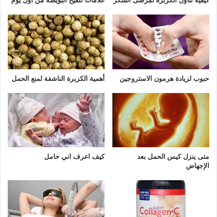
كيفية تناول الكزبرة لمرضى السكر
علامات تلقيح البويضة من اول يوم
حبوب لزيادة هرمون الاستروجين
أهمية الكزبرة الناشفة لمنع الحمل
متى ينزل كيس الحمل بعد
كيف اعرف اني حامل
الإجهاض