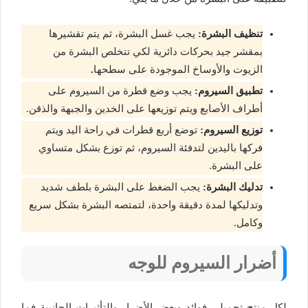
تنظيف البشرة:
يجب غسل البشرة، ثم يتم تقشيرها
بمقشر جيد بحركات دائرية لكي تتخلص البشرة من
الزيوت والأوساخ الموجودة على سطحها
.
تطبيق السيروم:
يجب وضع قطرة من السيروم على
أطراف الأصابع ويتم توزيعها على الخدين والجبهة والذقن.
توزيع السيروم:
توضع أربع قطرات في راحة اليد ويتم
فركها باليدين لتدفئة السيروم، ثم توزع بشكل متساوي
على البشرة.
تدليك البشرة:
يجب الضغط على البشرة بلطف شديد
وتدليكها لمدة دقيقة واحدة، لتمتصه البشرة بشكل سريع
وكامل.
أضرار السيروم للوجه
لكل منتج تجميلي فوائد وبعض الأضرار والتأثيرات الجانبية ف
ما