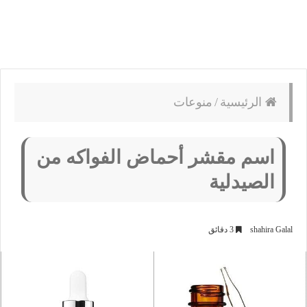
الرئيسية
/
منوعات
اسم مقشر أحماض الفواكه من
الصيدلية
shahira Galal
3 دقائق