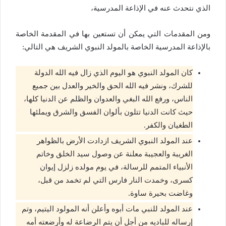
الذي نتحدث عنه في الإذاعة المدرسية،
ومن المقدمات التي يمكن أن تستعين بها في المقدمة الخاصة
بالإذاعة المدرسية الخاصة بالمولد النبوي الشريف هي التالي:
كان المولد النبوي هو اليوم الذي زال فيه الله الدولة
للشرك، ونشر فيه الله الحق والخير والعدل بين جميع
الناس، ورفع الله البغي والعدوان والظلم عن الدنيا كلها،
حيث كانت الدنيا تتلون بألوان الفسق والشرق ويملئها
الطغيان والكفر.
عند المولد النبوي الشريف ازدادت الأرض بالظواهر
الغريبة والعجيبة معلنة عن وصول سيد الخلق وخاتم
الأنبياء المتمم للرسالة، في يوم مولده زلزل إيوان
كسرى، وخمدت النار فارس التي لم تخمد من قبل،
وغاضت بحيرة ساوة.
عند المولد للنبي مات أبوه وأعلن أنه المولود اليتيم، وتم
إرساله للباديه من أجل أن يتم الرضاعة له وأرضعته أمه