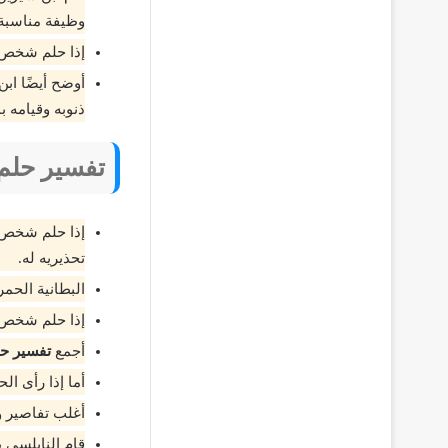
وظيفة مناسبة 
إذا حلم شخص أ
أوضح أيضًا اب
ذنوبه وقيامه ب
تفسير حلم 
إذا حلم شخص أ
تحذيريه له.
البطانية الحم
إذا حلم شخص أ
أجمع
تفسير حل
أما إذا رأى ال
أغلب تفاصير و
قام النابلسي ب