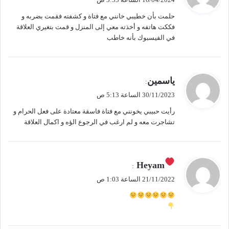
و
حلمت بأن خطيبي خانني مع فتاة و كشفته فقمت بضربه و
ل
فككت هاتفه و أخذته معي إلى المنزل و قمت بتغيري العلاقة
في الفيسبوك بأنه خاطب
ي
ياسمين
:
ق
30/11/2023 الساعة 5:13 ص
و
رأيت حبيبي يخونني مع فتاة فاسقة معتادة على فعل الحرام و
ل
تشاجرت معه و لم ارغب في الرجوع الؤه و اكمال العلاقة
ي
Heyam
:
ق
21/11/2022 الساعة 1:03 ص
و
ل