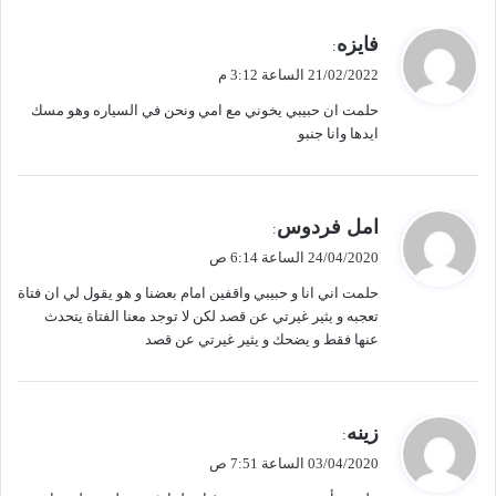
ي
فايزه
:
ق
21/02/2022 الساعة 3:12 م
و
حلمت ان حبيبي يخوني مع امي ونحن في السياره وهو مسك
ل
ايدها وانا جنبو
ي
امل فردوس
:
ق
24/04/2020 الساعة 6:14 ص
و
حلمت اني انا و حبيبي واقفين امام بعضنا و هو يقول لي ان فتاة
ل
تعجبه و يثير غيرتي عن قصد لكن لا توجد معنا الفتاة يتحدث
عنها فقط و يضحك و يثير غيرتي عن قصد
ي
زينه
:
ق
03/04/2020 الساعة 7:51 ص
و