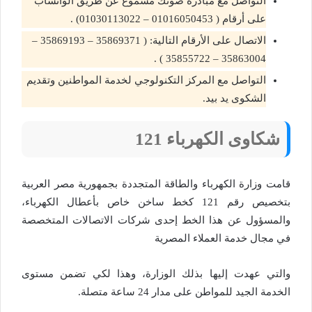
التواصل مع مبادرة صوتك مسموع عن طريق الواتساب
على أرقام ( 01016050453 – 01030113022) .
الاتصال على الأرقام التالية: ( 35869371 – 35869193 –
35863004 – 35855722 ) .
التواصل مع المركز التكنولوجي لخدمة المواطنين وتقديم
الشكوى يد بيد.
شكاوى الكهرباء 121
قامت وزارة الكهرباء والطاقة المتجددة بجمهورية مصر العربية
بتخصيص رقم 121 كخط ساخن خاص بأعطال الكهرباء،
والمسؤول عن هذا الخط إحدى شركات الاتصالات المتخصصة
في مجال خدمة العملاء المصرية
والتي عهدت إليها بذلك الوزارة، وهذا لكي تضمن مستوى
الخدمة الجيد للمواطن على مدار 24 ساعة متصلة.