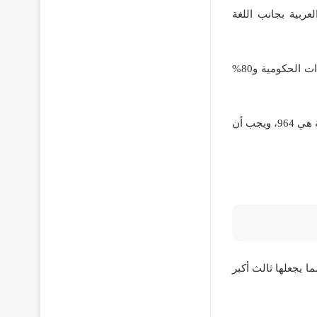
اق هي العربية بجانب اللغة
يعتمد الاقتصاد العراقي بشكل كبير على النفط، حيث يشكل قطاع النفط نحو 85% من الإيرادات الحكومية و80%
يتعين كتابة كود الاتصال الدولي قبل كتابة رقم الهاتف، ويتألف هذا الكود من ثلاثة أرقام أساسية هي 964، ويجب أن
مساحة تصل إلى 309,500 كيلومتر مربع، مما يجعلها ثالث أكبر