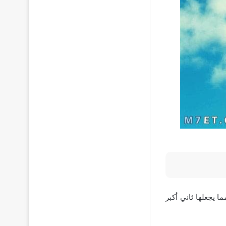
احتها الإجمالية 438,317 كيلومتر مربع، مما يجعلها ثاني أكبر