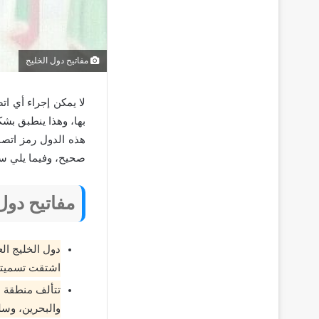
مفاتيح دول الخليج
لا يمكن إجراء أي ا
بها، وهذا ينطبق بش
هذه الدول رمز اتصا
صحيح، وفيما يلي س
مفاتيح دول
دول الخليج ال
اشتقت تسميتها
تتألف منطقة 
والبحرين، وسلط