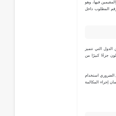
لمقيمين فيها، وهو
بالرقم المطلوب داخل
 17,818 كيلومتر مربع، تعد من الدول التي تتميز
ن جزءًا كبيرًا من
ن الضروري استخدام
 ويتعين تسجيل هذا الرمز قبل رقم الهاتف، وهو 00965 أو +965، لضمان إجراء المكالمة