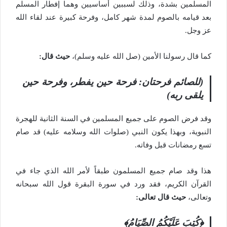
المسلمين بشدة، وذلك لسببين أساسيين وهما إفطار المسلم
بعد قيامه بالصوم لمدة شهر كامل، وفرحة كبيرة عند لقاء الله
عز وجل.
كما قال رسولنا الأمين (صل الله عليه وسلم)،
حيث قال:
(للصائم فرحتان: فرحة حين يفطر، وفرحة حين
يلقى ربه)
وقد فرض الصوم على جميع المسلمين في السنة الثانية للهجرة
النبوية، وبهذا يكون النبي (صلوات الله وسلامه عليه) قد صام
تسع رمضانات قبل وفاته.
هذا وقد صام جميع المسلمون طبقاً لأمر الله الذي جاء في
القرآن الكريم، فقد ورد في سورة البقرة قول الله سبحانه
وتعالى،
حيث قال تعالى:
﴿كُتِبَ عَلَيْكُمُ الصِّيَامُ﴾