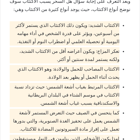
وبعد التعرف على إجابة سؤال هل السحر يسبب الاكتئاب سوف
نوضح أنواع الاكتئاب، حيث يوجد أنواع كثيرة من الاكتئاب وهي:
الاكتئاب الشديد: ويكون ذلك الاكتئاب الذي يستمر لأكثر
من أسبوعين، ويؤثر على قدرة الشخص في أداء مهامه
اليومية أو تحصيله العلمي أو اضطراب النوم أو التغذية.
تعكر المزاج: ويكون أعراضه أقل من الاكتئاب الشديد،
ولكنه يستمر لمدة سنتين أو أكثر.
الاكتئاب المصاحب للحمل والولادة: وهو الاكتئاب الذي
يحدث أثناء الحمل أو يظهر بعد الولادة.
الاكتئاب المرتبط بغياب أشعة الشمس: حيث تزداد نسبة
الاكتئاب في موسم الشتاء في البلدان البريطانية
والاسكندنافية بسبب غياب أشعة الشمس.
كما يتحسن في الصيف حيث التعرض المستمر لأشعة
الشمس يعمل على تحفيز الغدة الصنوبرية، والتي بدورها
تعمل على إفراز مادة السيروتونين المضادة للاكتئاب.
لهذا يكون الأشخاص الذين ينامون في النهار ويستيقظون