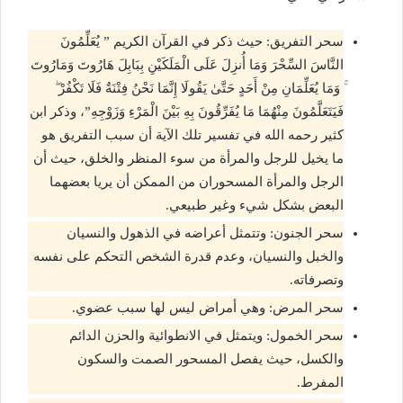
سحر التفريق: حيث ذكر في القرآن الكريم ” يُعَلِّمُونَ
النَّاسَ السِّحْرَ وَمَا أُنزِلَ عَلَى الْمَلَكَيْنِ بِبَابِلَ هَارُوتَ وَمَارُوتَ
ۚ وَمَا يُعَلِّمَانِ مِنْ أَحَدٍ حَتَّىٰ يَقُولَا إِنَّمَا نَحْنُ فِتْنَةٌ فَلَا تَكْفُرْ ۖ
فَيَتَعَلَّمُونَ مِنْهُمَا مَا يُفَرِّقُونَ بِهِ بَيْنَ الْمَرْءِ وَزَوْجِهِ”، وذكر ابن
كثير رحمه الله في تفسير تلك الآية أن سبب التفريق هو
ما يخيل للرجل والمرأة من سوء المنظر والخلق، حيث أن
الرجل والمرأة المسحوران من الممكن أن يريا بعضهما
البعض بشكل شيء وغير طبيعي.
سحر الجنون: وتتمثل أعراضه في الذهول والنسيان
والخبل والنسيان، وعدم قدرة الشخص التحكم على نفسه
وتصرفاته.
سحر المرض: وهي أمراض ليس لها سبب عضوي.
سحر الخمول: ويتمثل في الانطوائية والحزن الدائم
والكسل، حيث يفصل المسحور الصمت والسكون
المفرط.