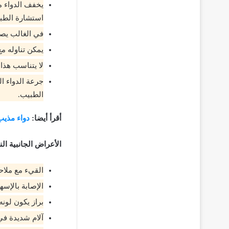
يخفف الدواء م
استشارة الطب
في الغالب يصف
يمكن تناوله مع
لا يتناسب هذا
جرعة الدواء ا
الطبيب.
أقرأ أيضا:
دواء مذيب
الأعراض الجانبية ال
القيء مع ملاح
الإصابة بالإسه
براز يكون لونه
آلام شديدة في