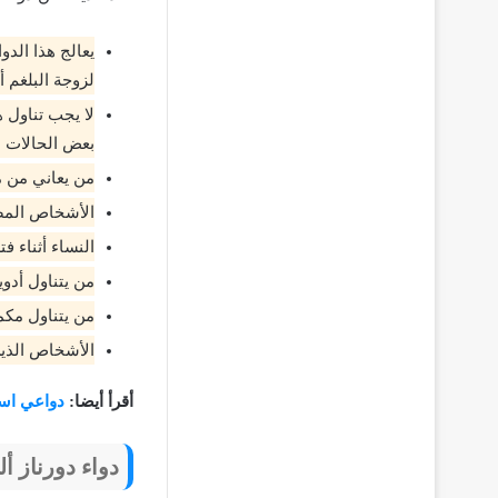
يعالج هذا الد
لزوجة البلغم 
لا يجب تناول ه
بعض الحالات ال
من يعاني من م
الأشخاص المص
النساء أثناء ف
من يتناول أدوي
من يتناول مكم
الأشخاص الذين
أقرأ أيضا:
دواعي استعمال دو
دواء دورناز أل