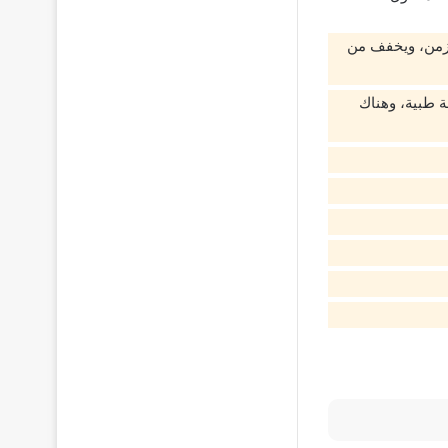
مزمن، ويخفف من
ة طبية، وهناك