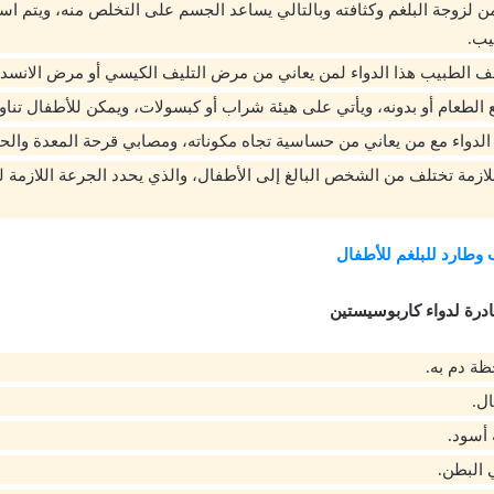
ن لزوجة البلغم وكثافته وبالتالي يساعد الجسم على التخلص منه، ويتم اس
يب.
 الطبيب هذا الدواء لمن يعاني من مرض التليف الكيسي أو مرض الانسداد
 الطعام أو بدونه، ويأتي على هيئة شراب أو كبسولات، ويمكن للأطفال تناوله من
 الدواء مع من يعاني من حساسية تجاه مكوناته، ومصابي قرحة المعدة والح
للازمة تختلف من الشخص البالغ إلى الأطفال، والذي يحدد الجرعة اللازمة ل
 وطارد للبلغم للأطفال
نادرة لدواء كاربوسيستين
ظة دم به.
ال.
 أسود.
 البطن.