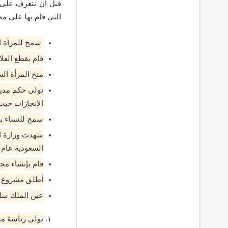
قبل أن نتعرف على 
التي قام بها على م
سمح للمرأة ال
قام بقطع العلا
منح المرأة ال
الإنجازات حيث
سمح للنساء بال
شهدت وزارة ال
السعودية عام 2011 ميلاديًا.
قام بإنشاء مج
أطلق مشروع ” 
عين الملك سلم
تولى رئاسة مج