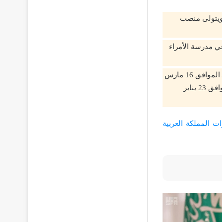
 ويتولى منصب
سمبر 1935، وعمره الآن 84 عامًا، وتعلم في مدرسة الأمراء
كانت بداية مشواره السياسي عندما عُين أميرًا على منطقة الرياض في 11 رجب 1373 هـ الموافق 16 مارس
1954 ميلاديًا، وتولى مقاليد حكم المملكة العربية السعودية في 3 ربيع الثاني 1436 هـ الموافق 23 يناير
ات المملكة العربية