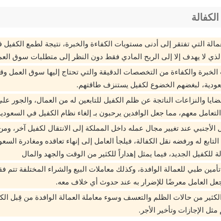
لكفالة
عمالة التي تفتقر إلى أدنى مستويات الكفاءة والخبرة، نتيجة لطمع الكفيل 
الذي لا يهدف إلا إلى الربح المادي فقط دون النظر إلى متطلبات سوق العم
خبرة والكفاءة من التخصصات الدقيقة والتي تحتاج إليها سوق العمل وق
عودية، لبغضهم الخضوع لكفيل يستنزف طاقتهم.
ضايا والنزاعات الناتجة عن ظلم الكفيل للتابعين له من العمال، والجور ع
تعامل معهم، مما جعل الوافدين يرحبون بـ إلغاء نظام الكفيل في السعودية
 الأجنبي عند تغيير مجال عمله داخل المملكة إلى الانتقال لكفيل آخر، وم
تابع له ورفضه نقل الكفالة، فيلجأ العامل إلى إنهاء تعاقده ومغادرة السعو
ة للكفيل الجديد، فيما يمثل إهداراً للكثير من الوقت والجهد والمال
مين طبي للعمالة الوافدة، وكذلك معاملات البيع والشراء المختلفة تتم
جعل العامل معرضًا للإضرار به عند حدوث أي خلاف معه.
كثير من حالات الظلم والتعسف وسوء معاملة العمالة الوافدة من قِبل الك
ثل الإجازات وتأخير الأجر.