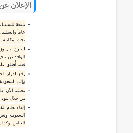
الإعلان عن
عاماً والسلبيا
بحث إمكانية إل
ليخرج بيان وزا
الوافدة بها، ح
فيما أُطلق علي
رفع القرار ال
وإلى السعودية
تحتكم الآن أط
من خلال بنود م
إلغاء نظام ال
السعودي وتعزيز
الخاص، وكذلك 