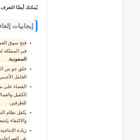
يُمكنك أيضًا التعرف
إيجابيات إلغا
فتح سوق العمل
في المملكة ل
السعودية
.
خلق جو من التف
العامل الأجنب
القضاء على نس
الكفيل والعما
للطرفين.
يكفل نظام التع
والاكتفاء بإشع
زيادة الإنتاجية
عن الصراعات و