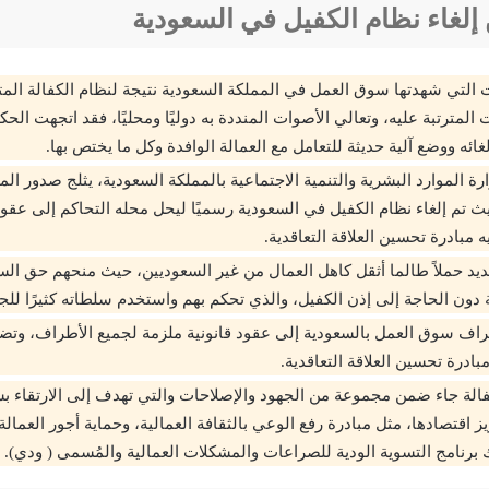
 إلغاء نظام الكفيل في السعودية
ت المترتبة عليه، وتعالي الأصوات المنددة به دوليًا ومحليًا، فقد اتجهت الح
غائه ووضع آلية حديثة للتعامل مع العمالة الوافدة وكل ما يختص بها.
رة الموارد البشرية والتنمية الاجتماعية بالمملكة السعودية، يثلج صدور المل
يث تم إلغاء نظام الكفيل في السعودية رسميًا ليحل محله التحاكم إلى عقود 
ه مبادرة تحسين العلاقة التعاقدية.
جديد حملاً طالما أثقل كاهل العمال من غير السعوديين، حيث منحهم حق الس
 دون الحاجة إلى إذن الكفيل، والذي تحكم بهم واستخدم سلطاته كثيرًا لل
راف سوق العمل بالسعودية إلى عقود قانونية ملزمة لجميع الأطراف، وتض
بادرة تحسين العلاقة التعاقدية.
كفالة جاء ضمن مجموعة من الجهود والإصلاحات والتي تهدف إلى الارتقاء 
 اقتصادها، مثل مبادرة رفع الوعي بالثقافة العمالية، وحماية أجور العمالة 
برنامج التسوية الودية للصراعات والمشكلات العمالية والمُسمى ( ودي).