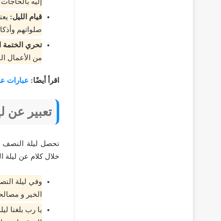
إليه بالحاجات 
قيام الليل:
يعت
صلواتهم وأذكار
تحري الختمة ال
من الأعمال النا
اقرأ أيضًا:
عبارات ع
تعبير عن ل
تحصل ليلة النصف من
خلال كلام عن ليلة 
وفي ليلة النص
الخير و مصالح
يا رب بلغنا ل