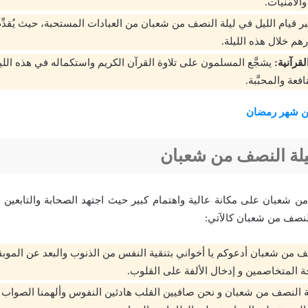
والأمنيات.
بر قيام الليل في ليلة النصف من شعبان من العبادات المستحبة، حيث يُقدِ
هم خلال هذه الليلة.
قرآنية:
يشجَّع المسلمون على تلاوة القرآن الكريم واستكماله في هذه الليلة
فعة والمحبَّبة.
ن شهر رمضان
يلة النصف من شعبان
 شعبان على مكانة عالية واهتمام كبير حيث اجتهد الصحابة والتابعين ف
النصف من شعبان كالآتي:
ف من شعبان أدعوكم يا أخواني بتنقية النفس من الذنوب والبعد عن المو
ة المتخاصمين و إدخال الألفة على القلوب.
يلة النصف من شعبان و نحن صافيين القلب هادئين النفوس وألهمنا الصوا