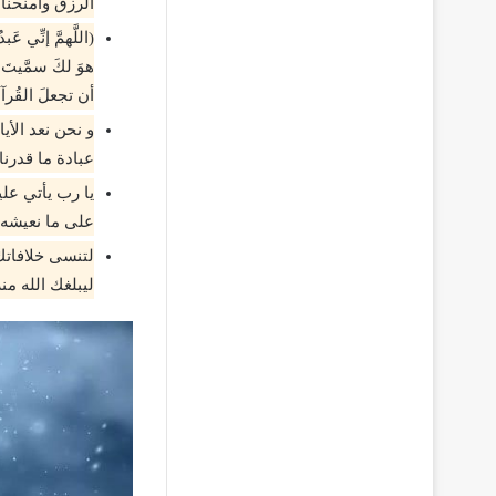
الرزق وامنحنا
(اللَّهمَّ إنِّي 
هوَ لكَ سمَّيتَ 
أن تجعلَ القُرآن
و نحن نعد الأي
عبادة ما قدرنا
يا رب يأتي علي
على ما نعيشه ي
لتنسى خلافاتك
ليبلغك الله م