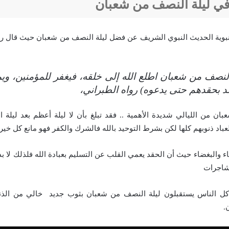
في ليلة النصف من شعبان
لنبوية الحديث النبوي الشريف عن فضل ليلة النصف من شعبان حيث قال ر
 النصف من شعبان اطلع الله إلى خلقه، فيغفر للمؤمنين، ويم
د بحقدهم حتى يدعوه) رواه الطبراني،
ان من الليالي شديدة الأهمية .. فقد تبلغ بأن لا ليلة أعظم بعد ليلة ا
لعباد ذنوبهم كلها لكن بشرط التوحيد بالله فالشرك والكفر فهو مانع كل خير
اء والبغضاء حيث أن الحقد يعمي القلب عن التسليم بعبادة الله فلذلك لا 
مشاجرات
ل الناس يستقبلون ليلة النصف من شعبان بثوب جديد خالي من الذنو
.