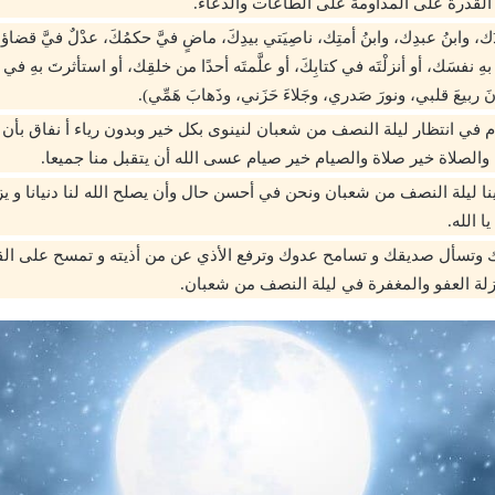
 القدرة على المداومة على الطاعات والدعاء.
عَبدُك، وابنُ عبدِك، وابنُ أمتِك، ناصِيَتي بيدِكَ، ماضٍ فيَّ حكمُكَ، عدْلٌ فيَّ قضاؤ
بهِ نفسَك، أو أنزلْتَه في كتابِكَ، أو علَّمتَه أحدًا من خلقِك، أو استأثرتَ بهِ في
َ ربيعَ قلبي، ونورَ صَدري، وجَلاءَ حَزَني، وذَهابَ هَمِّي).
ام في انتظار ليلة النصف من شعبان لنينوى بكل خير وبدون رياء أ نفاق بأن 
 والصلاة خير صلاة والصيام خير صيام عسى الله أن يتقبل منا جميعا.
نا ليلة النصف من شعبان ونحن في أحسن حال وأن يصلح الله لنا دنيانا و يزي
ا الله.
 وتسأل صديقك و تسامح عدوك وترفع الأذي عن من أذيته و تمسح على الق
نزلة العفو والمغفرة في ليلة النصف من شعبان.