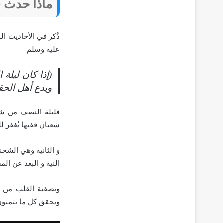
ماذا حدث 
ذُكر في الأحاديث ا
عليه وسلم
(إذا كان ليلة
ويدع أهل الحق
فليلة النصف من شعب
شعبان ففيها يُغفر ل
و الثانية وهي الشحن
النية و البعد عن ال
وتصفية القلب من ك
ويحقق كل ما يتمنون