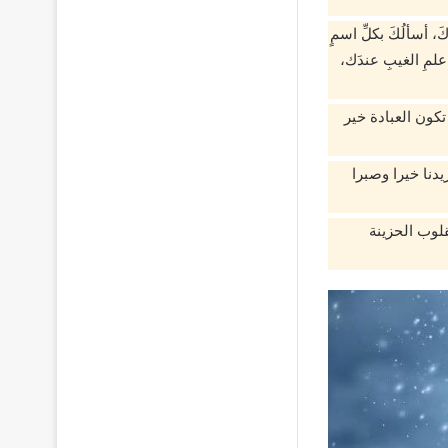
كَ، أسألُكَ بكلِّ اسمٍ
 علمِ الغيبِ عندَك،
تكون العبادة خير
دنا خيرا وصبرا
لوب الحزينة