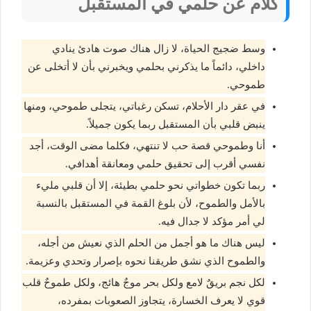
كلام عن حلمي في المستقبل
وسط ضجيج الحياة، لا زال هناك صوت هادئ ينادي
داخلي، دائماً ما يذكرني بحلمي ويخبرني بأن لا أتخلى عن
طموحي.
في عقر دار الأحلام، تسكن رغباتي، يتجلى طموحي، ومنها
ينبض قلبي بأن المستقبل ربما يكون جميلاً.
أنا وطموحي قصة حب لا تنتهي، فكلما مضى الوقت، أجد
نفسي أقرب إلى تحقيق حلمي ومعانقة أهدافي.
ربما تكون خطواتي نحو حلمي بطيئة، إلا أن قلبي مليء
بالأمل والطموح، لأن بلوغ القمة في المستقبل بالنسبة
لي أمر مؤكد لا جدال فيه.
ليس هناك ما هو أجمل من الحلم الذي نعيش من أجله،
والطموح الذي نشق طريقنا نحوه بإصرار وتحدي وعزيمة.
لكل نجم بريقٌ لامع ولكل بحر موجٌ هائج، ولكل طموحٌ قلب
قوي لا يعرف الخسارة، يتجاوز الصعوبات بمفرده،