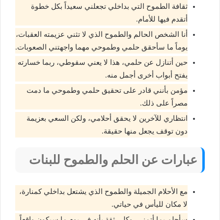
ثقافة الطموح التي بداخلي تجعلني سعيداً بكل خطوة
أتقدم فيها للأمام.
أنا الشخص الحالم والطموح الذي لا تثني عزيمته العقبات،
يوماً ما سأحقق حلمي وطموحي مهما واجهتني الصعوبات.
حين أتنازل عن حلمي، هذا لا يعني سقوطي، ربما خسارته
يفتح أبواب أخرى أجمل منه.
مؤمن بأنني قادر على تحقيق حلمي وطموحي ما دمت
مصراً على ذلك.
انتظاري للآخرين لا يحقق أحلامي، ولكن السعي بعزيمة
دون توقف يجعل منها حقيقة.
عبارات عن الحلم والطموح للبنات
مع الأحلام الجميلة والطموح الذي يشتعل بداخلي كمنارة،
لا مكان لليأس في حياتي.
سأحلم بما أتمنى، وكلي ثقة بأنه في يومٍ ما سيكون واقعاً