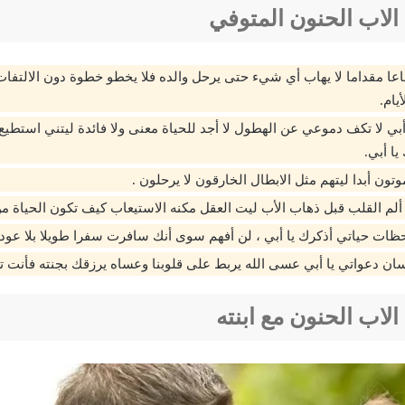
لاب الحنون المتوفي
عا مقداما لا يهاب أي شيء حتى يرحل والده فلا يخطو خطوة دون الالتفات
يام.
بي لا تكف دموعي عن الهطول لا أجد للحياة معنى ولا فائدة ليتني استطيع
ا أبي.
موتون أبدا ليتهم مثل الابطال الخارقون لا يرحلون .
ألم القلب قبل ذهاب الأب ليت العقل مكنه الاستيعاب كيف تكون الحياة من
ات حياتي أذكرك يا أبي ، لن أفهم سوى أنك سافرت سفرا طويلا بلا عودة
ن دعواتي يا أبي عسى الله يربط على قلوبنا وعساه يرزقك بجنته فأنت 
لاب الحنون مع ابنته