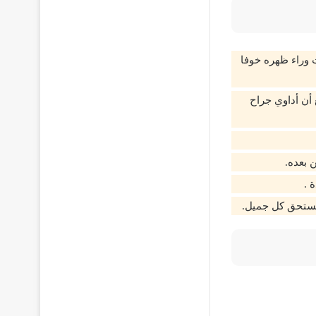
 وراء ظهره خوفا
 أن أداوي جراح
 بعده.
 .
تستحق كل جميل.