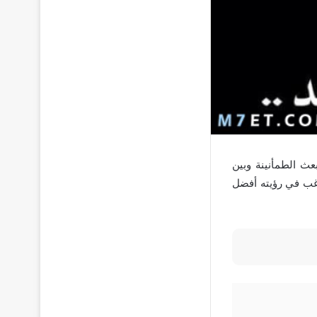
عث الطمأنينة وبين
رغب في رؤيته أفضل