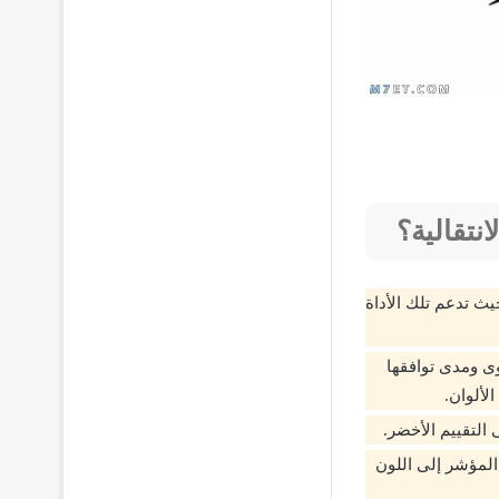
ث تدعم تلك الأداة
وى ومدى توافقها
لألوان.
ين 20٪ و 30٪ فسوف يتحول وجه المؤشر إلى اللون