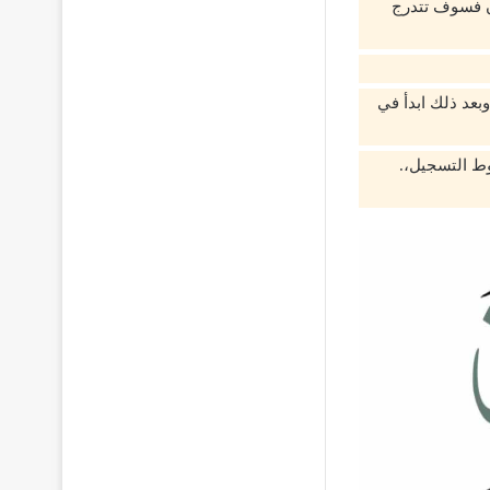
ان فسوف تتدرج
بعد ذلك ابدأ في
وط التسجيل،.