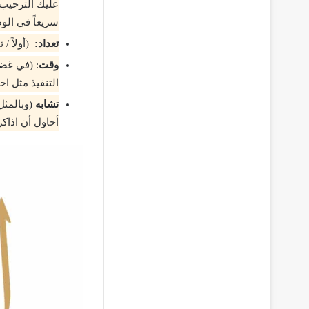
عليك الترحيب 
سريعاً في الو
تعداد:
(أولاً / 
وقت
: (في غضو
التنفيذ مثل ا
تشابه
(وبالمث
أحاول أن اذاك