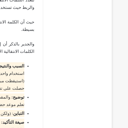
والربط حيث تستخدم ك
حيث أن الكلمة الا
بسيطة.
والجدير بالذكر أن 
الكلمات الانتقالية 
السبب والنتيج
استخدام واحدة 
(استيقظت مبكر
حصلت على تقيي
توضيح:
والمقصو
تعلم موعد حضو
التباين
: (ولكن 
صيغة التأكيد: