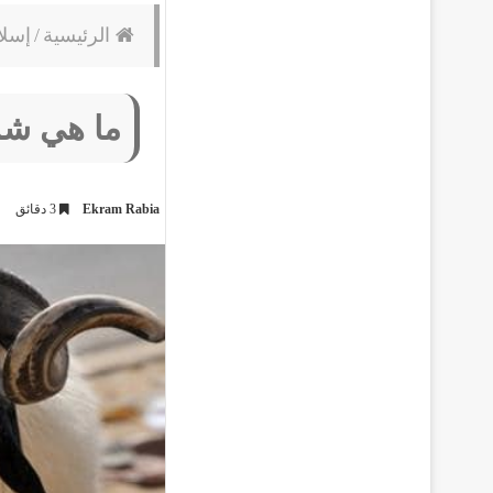
الرئيسية
/
إسلا
ما هي شر
Ekram Rabia
3 دقائق