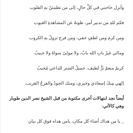
وأنزل
حاجتي
في
كلِّ
حالٍ،
إلى
من
تطمئنُ
بهِ
القلوب
فكم
للهِ
من
تدبير
أمر،
طوتهُ
عن
المشاهدةِ
الغيوب
ومن
كرم
ومن
لطفٍ
خفي،
ومن
فرج
تزولُ
بهِ
الكروب
ومالي
غيرُ
بابِ
الله
بابٌ،
ولا
مولىً
سواهُ
ولا
حبيبُ
كريمٌ
منعمٌ
بَرٌّ
لطيف،
جميلُ
السَتر
للداعي
مُجيبُ
إلهي
مِنكَ
إسعادي
وخيري،
ومنك
الجودُ
والفرجُ
القريب
.
أيضاً نجد ابتهالات أخرى مكتوبة من قبل الشيخ نصر الدين طوبار
وهي كالآتي:
_
يا
من
هداك
أضاء
كل
مكان،
يامن
هداه
فوق
كل
بيان