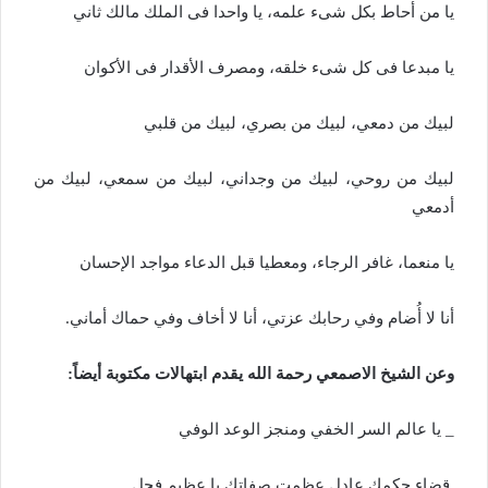
يا
من
أحاط
بكل
شىء
علمه،
يا
واحدا
فى
الملك
مالك
ثاني
يا
مبدعا
فى
كل
شىء
خلقه،
ومصرف
الأقدار
فى
الأكوان
لبيك
من
دمعي،
لبيك
من
بصري،
لبيك
من
قلبي
لبيك
من
روحي،
لبيك
من
وجداني،
لبيك
من
سمعي،
لبيك
من
أدمعي
يا
منعما،
غافر
الرجاء،
ومعطيا
قبل
الدعاء
مواجد
الإحسان
أنا
لا
أُضام
وفي
رحابك
عزتي،
أنا
لا
أخاف
وفي
حماك
أماني
.
وعن الشيخ الاصمعي رحمة الله يقدم ابتهالات مكتوبة أيضاً:
_ يا
عالم
السر
الخفي
ومنجز
الوعد
الوفي
قضاء
حكمك
عادل
عظمت
صفاتك
يا
عظيم
فجل