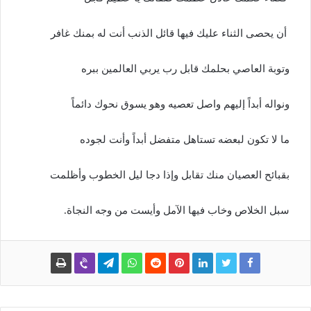
أ
ن يحصى الثناء
عليك
فيها
قائل
الذنب
أنت
له
بمنك
غا
فر
و
توبة
العاصي
بحلمك
قابل
رب
يربي
العالمين
ببر
ه
و
نواله
أبداً
إليهم
واصل
تعصيه
وهو
يسوق
نحوك
دائماً
ما
لا
تكون
لبعضه
تستاهل
متفضل
أبداً
وأنت
لجوده
ب
قبائح
العصيان
منك
تقابل
وإذا
دجا
ليل
الخطوب
وأظلمت
سبل
الخلاص
وخاب
فيها
الآمل
وأيست
من
وجه
النجاة
.