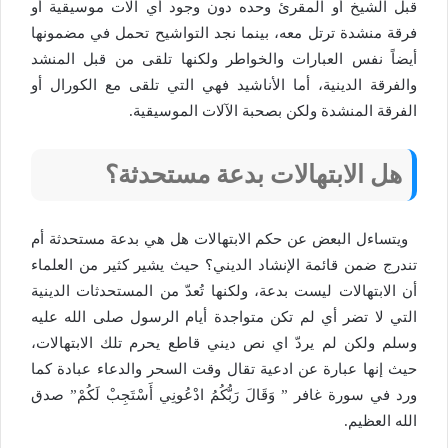
قبل الشيخ أو المقرئ وحده دون وجود أي آلات موسيقية أو
فرقة منشدة ترتل معه، بينما نجد التواشيح تحمل في مضمونها
أيضاً نفس العبارات والخواطر ولكنها تلقى من قبل المنشد
والفرقة الدينية، أما الأناشيد فهي التي تلقى مع الكورال أو
الفرقة المنشدة ولكن بصحبة الآلات الموسيقية.
هل الابتهالات بدعة مستحدثة؟
ويتساءل البعض عن حكم الابتهالات هل هي بدعة مستحدثة أم
تندرج ضمن قائمة الإنشاد الديني؟ حيث يشير كثير من العلماء
أن الابتهالات ليست بدعة، ولكنها تُعدّ من المستحدثات الدينية
التي لا تضر أي لم تكن متواجدة أيام الرسول صلى الله عليه
وسلم ولكن لم يردّ اي نص ديني قاطع يحرم تلك الابتهالات،
حيث إنها عبارة عن ادعية تقال وقت السحر والدعاء عبادة كما
ورد في سورة غافر ” وَقَالَ رَبُّكُمُ ادْعُونِي أَسْتَجِبْ لَكُمْ” صدق
الله العظيم.