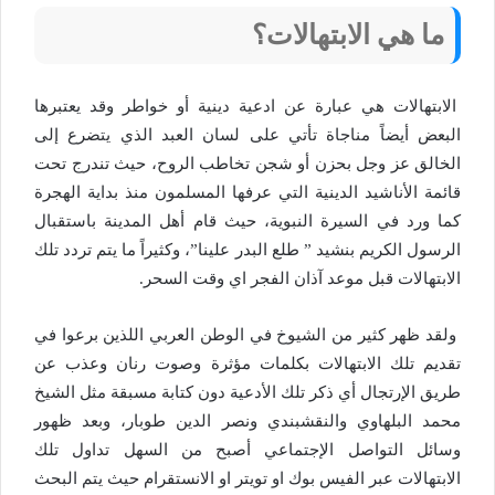
ما هي الابتهالات؟
الابتهالات هي عبارة عن ادعية دينية أو خواطر وقد يعتبرها
البعض أيضاً مناجاة تأتي على لسان العبد الذي يتضرع إلى
الخالق عز وجل بحزن أو شجن تخاطب الروح، حيث تندرج تحت
قائمة الأناشيد الدينية التي عرفها المسلمون منذ بداية الهجرة
كما ورد في السيرة النبوية، حيث قام أهل المدينة باستقبال
الرسول الكريم بنشيد ” طلع البدر علينا”، وكثيراً ما يتم تردد تلك
الابتهالات قبل موعد آذان الفجر اي وقت السحر.
ولقد ظهر كثير من الشيوخ في الوطن العربي اللذين برعوا في
تقديم تلك الابتهالات بكلمات مؤثرة وصوت رنان وعذب عن
طريق الإرتجال أي ذكر تلك الأدعية دون كتابة مسبقة مثل الشيخ
محمد البلهاوي والنقشبندي ونصر الدين طوبار، وبعد ظهور
وسائل التواصل الإجتماعي أصبح من السهل تداول تلك
الابتهالات عبر الفيس بوك او تويتر او الانستقرام حيث يتم البحث