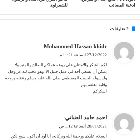
ادعية المصائب
للشعراوى
‫2 تعليقات
ي
Mohammed Hassan khidr
:
ق
27/12/2022 الساعة 11:21 م
و
لكم الشكر والامتنان على روعه عملكم الصالح والمنير ولا
ل
يمكن أن يسعي أحد في عمل جليل الا. وهو محب لله عز وجل
ولرسوله الحبيب المصطفى صلى الله عليه وسلم وعقله وروحه
وقلبه معلقه بهم
اشكركم
ي
احمد حامد العتباني
:
ق
28/01/2021 الساعة 1:12 ص
و
السلام عليكم ورحمة الله وبركاته، أنا أود أن أكون شيخ لكن
ل