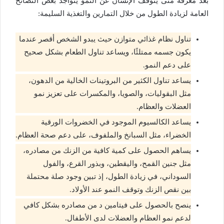
بعد معرفة متى يتوقف الإنسان عن النمو يتواجد بعض النصائح
العامة لزيادة الطول من خلال التمارين والتغذية السليمة:
تناول نظام غذائي متوازن حيث يبدو الشخص أقصر عندما
يكون جسمه ممتلئًا، ويساعد تناول الطعام بشكل صحيح
على دعم النمو.
يساعد تناول الكثير من البروتينات الخالية من الدهون،
مثل البقوليات، والصويا، والمكسرات على تعزيز نمو
العضلات والعظام.
يساعد الكالسيوم الموجود في الخضروات الورقية
الخضراء، مثل السبانخ والملفوف، على دعم صحة العظام.
يساهم الحصول على كمية كافية من الزنك من مصادره،
مثل جنين القمح، واليقطين، وبذور القرع، والفول
السوداني، في زيادة الطول، إذ تبين وجود صلة محتملة
بين نقص الزنك وتوقف النمو عند الأولاد.
ينصح بالحصول على فيتامين د من مصادره بشكل كافي
لدعم نمو العظام والعضلات لدى الأطفال.