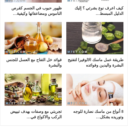
كيف اعرف نوع بشرتي ؟ إليك
ظهور حبوب في الجسم كقرص
الدليل المبسط…
الناموس ومضاعفاتها وكيفية…
طريقة عمل ماسك الالوفيرا لتفتيح
فوائد خل التفاح مع العسل للجنس
البشرة واليدين وفوائده
والبشرة
8 أنواع من ماسك نضارة للوجه
تجربتي مع وصفات بهدف تبييض
وتوريده بشكل…
الركب والاكواع في…