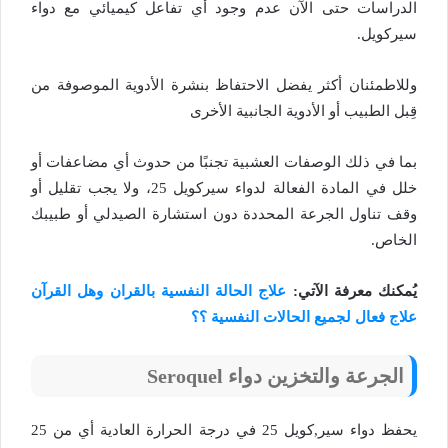
الدراسات حتى الآن عدم وجود أي تفاعل كيميائي مع دواء
سيركويل.
وللاطمئنان أكثر يفضل الاحتفاظ بنشرة الأدوية الموصوفة من
قِبل الطبيب أو الأدوية الجانبية الأخرى
بما في ذلك الوصفات العشبية تجنبًا من حدوث أي مضاعفات أو
خلل في المادة الفعالة لدواء سيركويل 25، ولا يجب تقليل أو
وقف تناول الجرعة المحددة دون استشارة الصيدلي أو طبيبك
الخاص.
يُمكنك معرفة الآتي:
علاج الحالة النفسية بالقران وهل القرآن
علاج فعال لجميع الحالات النفسية ؟؟
الجرعة والتخزين دواء Seroquel
يحفظ دواء سير,كويل 25 في درجة الحرارة العادية أي من 25