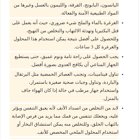
اليانسون، البابونج، القرفة، والليمون بالعسل وغيرها من
المواد الطبيعية الآمنة والفعالة.
الغرغرة بالماء والملح شيء ضروري، حيث أنه يعمل على
قتل البكتيريا وتهدئة الالتهاب والتخلص من التهيج،
وللحصول على أفضل نتيجة يمكن استخدام هذا المحلول
والغرغرة كل 3 ساعات.
يجب الحصول على راحة تامة ونوم عميق، حتى يستطيع
الجهاز المناعي أن يكافح العدوى بصورة أفضل.
تناول فيتامينات، وتجنب العصائر الحمضية مثل البرتقال
والباردة، وتناول وجبات صحية صغيرة باستمرار،
واستخدام جهاز مرطب في حالة إذا كان الهواء جاف
بالمنزل.
لابد من التخلص من انسداد الأنف لأنه يعيق التنفس ويؤثر
عليه، ويجعلك تتنفس من فمك مما يزيد من فرص الإصابة
بالتهاب الحلق، وللتخلص منه يمكن استنشاق البخار أو
استخدام المحلول الملحي المخصص للأنف.