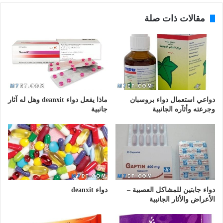
مقالات ذات صلة
دواعي استعمال دواء بروسبان
ماذا يفعل دواء deanxit وهل له آثار
وجرعته وأثآره الجانبية
جانبية
دواء جابتين للمشاكل العصبية –
دواء deanxit
الأعراض والأثار الجانبية