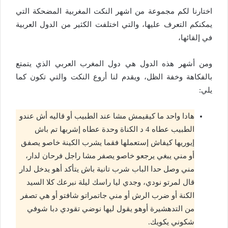
اختارنا لكم مجموعة من اشهر النكت المغربية المضحكة التي
يمكنكم التعرف عليها، والتي اختلفت الكثير من الدول العربية
في إلقائها،
ومن أشهر هذه الدول هي دول المغرب العربي الذي يتمتع
بالفكاهة وخفة الظل، ويقدم لنا أروع النكت والتي تكون كما
يلي:
هادا واحد ما كيقيمش مشا عند الطبيب أو قاليه أش عندو
الطبيب عطاه 4 د الكناة وحدة عطاه إشربها تم باش
إيوريها كيفاش إستعملها فقما يشرب الكينة خاصو يصفق
أو مني يبغي يرجعو خاصو يصفر مشا راجل فرحان لدار،
مني وصل حدا الباب شرب تانية باش يتأكد أهو يدخل لدار
قال لمرتو نودي، وجدي ليا راسك ليلة نبرعك كلا السيد
الكنة أو ضرب الرش أو مني جاتمراتو شافتو أو هي تصفر
من التدهشيرة أوهو يقول ليها نوضي تقودي دبا شوفي
شكوني يكويك.