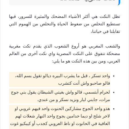
تظل النكت هي أكثر الأشياء المضحك والمثيرة للسرور، فبها
تستطيع التخلص من ضغوط الحياة والتخلص من الهموم التي
تقابلنا في حياتنا،
والشعب المغربي هو أروع الشعوب الذي يقدم نكت مغربية
مضحكة تتفوق على النكت المصرية واي نكت أخرى من العالم
العربي، ومن بين هذه النكت هو ما يلي:
واحد تسكر ، قبل ما يشرب البيره ديالو تقول بسم الله،
قالو صاحبو واش أنت كتشرب
لحرام أبتسمي، قالو واش بغيتي الشيطان يقول بني جوج
مرات، جابني لبار ونزيد نسكر و من عندي.
هذو واحد الجوج مشاركين الحنوت واحد فيهم عروبي او
لاخر شلح او ديما خدامين بجوج واحد النهار شعلات لهم
العافية في الحانوت او ناظ العروبي كجدب أو كيبكيو غوت