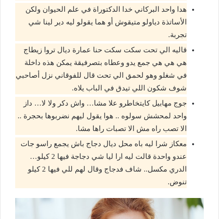
هدا واحد البركاني خدا الدكتوراة في علم الحيوان ولكن
الأساتذة دياولو متيقوش أو هما يقولو ليه دير لينا شي
تجربة.
قاليه الي تحت سكت سكت حنا عمارة ديال تروا زيطاج
هي هي هي جمع يدو وعطاه بتصرفيقة يمكن هذه داخلة
في شغلو وهو لحمق الي تحت قال للفوقاني نزل أصاحبي
شوف شكون اللي تيدق في الباب يلاه.
جوج مهابيل كايتخاطرو علا مشا… واش دكر ولا لا… داز
واحد لمحشش سولوه .. هوا يقول ليهم نضربوها بحجرة ..
الا تصب راه مش الا تصبات راها مشا.
معكاز شرا ليه باه محل ديال دجاج باش يجمع راسو جات
عندو واحدة قالت ليه ارا ليا شي دجاجة فيها 2 كيلو…
الدري مكسل.. شاف فدجاج وقال لهم للي فيها 2 كيلو
تنوض.