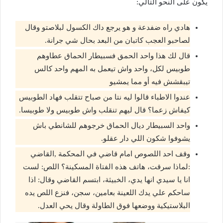
يكون على النحو التالي:
هادي راه ضفدعة و هو يرجع داك الكسول لبلاصتو وقال
لصاحبو العجب كاتبان من البعد بحال شي جرانة.
قال لك هذا واحد الحمق فسبيطار الحماق عطاوهم
طوبيس لكل، واحد واش تيعمل به المهم واحد كالس
تيبقشش فيه أو مما يمشيو
عندوا الاطباء قالوا ليه نتا من صباح تتقلب فهاد الطوبيس
كيفاش زعما؟ قال ليهم تنقلب واش طوبيس ولا طوبيسا.
واحد السبيطار ديال الحماق خرجوهم للشانطي باش
يشوفوا شكون اللي دار عقلو.
وقف احد اللصوص امام قاضي في المحكمة ,القاضي
:لماذا سرقت، هاتف هذه الفتاة المسكينة؟ اللص: لست
انا يا سيدي انها يدي، الخبيثة، ابتسم القاضي وقال: اذا
ساحكم علي يدك اللعينة بعامين، سجن، فنزع اللص يده
البلاستيكية ووضعها فوق الطاولة وقال يحي العدل.