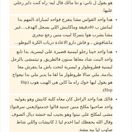
هو يقول ل تاني: و نتا مالك قال ليه: راه كنت داير رجلي
عليها.
هدا واحد القواس مشا يتفرج فواحد لمباراة..المهم بدا
لماتش ب 40دقيقة وماكاينش اللي يسجل الهدف…غير
مشا يشرب هوا يتمركا لبيت منين رجع تيجري
ماشافوش…و فاش دارو الاعادة دربات الكرة البوطو…
هدا واحد خينا رجلو ليمنية قصيرة على ليسرية, بدا تابع
واحد البنت شاد معاها ستون فالطريق, و تيتمشى بالرجل
ليمنية فطروطوار و ليسرية لتحت باش ما يتفرش معا
بنادمة, ملي سالا طروطوار ما لقا ما يدير ملي بدا تيعواج
هو يقول ليها خوك راه ما كاين هي الهيب هوب (Hip
Hop).
قالك هدا واحد الراجل كان معاه كلبة كانيش وهو يقوليه
واحد صاحبوا مكلخ منين جبتيه قالوا خدمتوا(يعني سرقتوا)
مشى لمكلخ على نيتوا وهو يجيب ليه خنشة ديال الصوف
وقال الله يحفظك لما اخدم ليا 2 كانيشات واللي شاط
صاوب ليا بيه مشة.