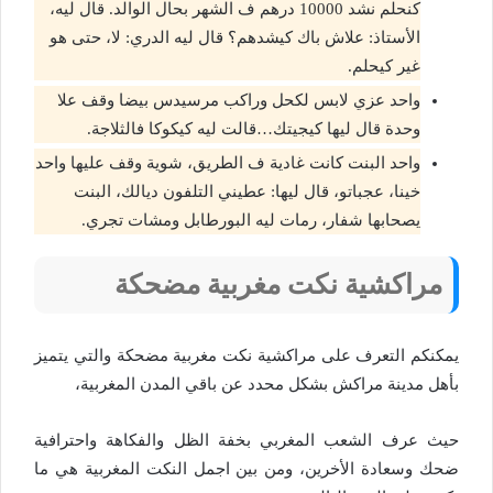
كنحلم نشد 10000 درهم ف الشهر بحال الوالد. قال ليه،
الأستاذ: علاش باك كيشدهم؟ قال ليه الدري: لا، حتى هو
غير كيحلم.
واحد عزي لابس لكحل وراكب مرسيدس بيضا وقف علا
وحدة قال ليها كيجيتك…قالت ليه كيكوكا فالثلاجة.
واحد البنت كانت غادية ف الطريق، شوية وقف عليها واحد
خينا، عجباتو، قال ليها: عطيني التلفون ديالك، البنت
يصحابها شفار، رمات ليه البورطابل ومشات تجري.
مراكشية نكت مغربية مضحكة
يمكنكم التعرف على مراكشية نكت مغربية مضحكة والتي يتميز
بأهل مدينة مراكش بشكل محدد عن باقي المدن المغربية،
حيث عرف الشعب المغربي بخفة الظل والفكاهة واحترافية
ضحك وسعادة الأخرين، ومن بين اجمل النكت المغربية هي ما