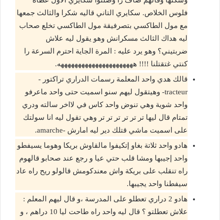
فلوس الخلاص. سكايري التاني قاليه شكرا والثالث جمعها
مع مول الطاكسي بتصرفيقة مول الطاكسي تخلع صحاب
ليه هداك الثالث مسكرانش وهو يقول ليه علاش
ضربتيني؟ وهو يرد عليه : المرة الجاية احترم السرعة را
كنتي غتقتلنا !!!! ههههههههههههههههههههههه.
قالك هدي واحد المعلمة رسمات الدراري تراكتور -
tracteur- وهيتقول ليهم سنو اسميت حتى واحد ماعرفو
واحد شوية وهي تنوض واحد كاس في لااخر سالته ودري
تمتام قال ليها تر تر تر تر تر تر وهي تقول ليه انا سولتك
على اسميت ماشي قتلك دير ليه امارش -amarche.
هادو واحد ثلاتة بغاو إتكيفوا مالقاوش بريكا وهوما يسيفطو
واحد إجيبها ومشا قلب حتي عيا و رجع عند صحابو قالهوم
راه تنقلب على بريكة واش معندكومش قالولو ريح راه عاد
سيفطنا واحد يجيبها.
هادو 2 دراري تعطلو على المدرسة ،و قال ليهم المعلم :
علاش تعطلتو ؟ قال ليه واحد راه طاحت ليا 10 دراهم ، و