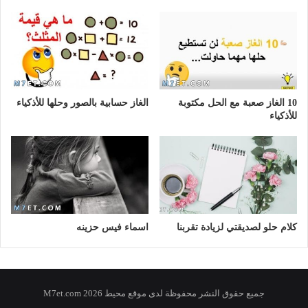
10 الغاز صعبة مع الحل مكتوبة
الغاز حسابية بالصور وحلها للأذكياء
للأذكياء
كلام حلو لصديقتي لزيادة تقربنا
اسماء فيس حزينه
جميع حقوق النشر محفوظة لدى موقع محيط 2026 M7et.com