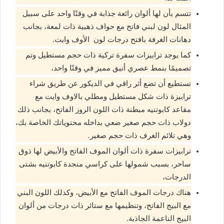
تتسم بأن لها ألوان رائعة جذابة في وقتًا واحد على سبيل
المثال لون لبني فاتح مع حواف ذهبية ذات لمعة، بجانب
دهانات الغرفة بافتح درجات لون الأوف وايت.
كما يوجد ترابيزات سفرة تركية ذات حجم مستطيل وتم
تصميمًا بنمط عصري أنيق مميز في وقتًا واحد،
تستطيع أن تضع أثر راقي في الديكور عن طريق شراء
ترابيزة ذات شكل مستطيل ومطلي بالاوف وايت مع
مقاعد كابوتنيه مبطنة ذات اللون الروز الفاتح، بجانب ذلك
دولاب ذات حجم صغير ضعي بداخله محتوياتك الخاصة بك،
وهي تلائم الغرف ذات حجم صغير.
ترابيزات سفرة ذات ألوان الموف الفاتح والأبيض لها ذوق
ساحر، بسبب شمولها على كراسي منجدة كابوتنيه بشتى
الدرجات،
هناك درجات الموف الفاتح مع الأبيض، وكذلك اللون البني
مع البيج الفاتح، وتنظيمها مع ستائر ذات درجات من ألوان
البيج الناعمة الجاذبة.