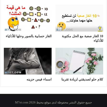
10 الغاز صعبة مع الحل مكتوبة
الغاز حسابية بالصور وحلها للأذكياء
للأذكياء
كلام حلو لصديقتي لزيادة تقربنا
اسماء فيس حزينه
جميع حقوق النشر محفوظة لدى موقع محيط 2026 M7et.com