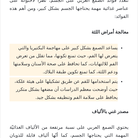
تتعدد فوائد الصمغ العربي على الجسم، نظراً لاحتوائه على
عناصر غذائية مهمة يحتاجها الجسم بشكل كبير، ومن أهم هذه
الفوائد:
معالجة أمراض اللثة
يساعد الصمغ بشكل كبير على مهاجمة البكتيريا والتي
يتعرض لها الفم، حيث تمنع تكونها، مما تقلل من تعرض
الفم للالتهابات، كما تحافظ على صحة الأسنان وسلامتها
ودعم اللثة، كما تمنع تكوين طبقة البلاك.
يتم استخدامها للفم عن طريق تشكيلها على هيئة علكة،
حيث أوضحت معظم الدراسات أن مضغها بشكل متكرر
يحافظ على سلامة الفم وتنظيفه بشكل جيد.
مصدر غني بالألياف
يحتوي الصمغ العربي على نسبة مرتفعة من الألياف الغذائيّة
المهمة التي يحتاجها الجسم، كما أنّها ألياف قابلة للذوبان