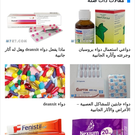
مقالات ذات صلة
دواعي استعمال دواء بروسبان
ماذا يفعل دواء deanxit وهل له آثار
وجرعته وأثآره الجانبية
جانبية
دواء جابتين للمشاكل العصبية –
دواء deanxit
الأعراض والأثار الجانبية