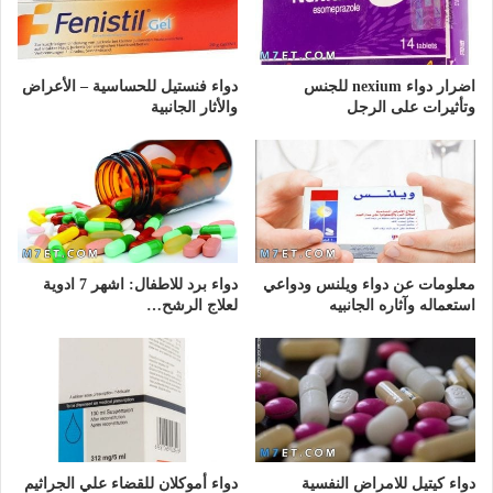
اضرار دواء nexium للجنس
دواء فنستيل للحساسية – الأعراض
وتأثيرات على الرجل
والأثار الجانبية
معلومات عن دواء ويلنس ودواعي
دواء برد للاطفال: اشهر 7 ادوية
استعماله وآثاره الجانبيه
لعلاج الرشح…
دواء كيتيل للامراض النفسية
دواء أموكلان للقضاء علي الجراثيم