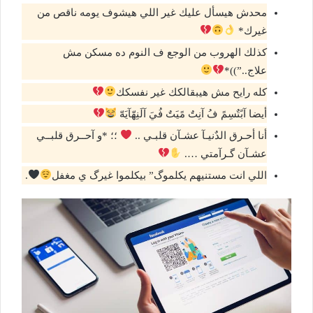
محدش هيسأل عليك غير اللي هيشوف يومه ناقص من
غيرك*
كذلك الهروب من الوجع ف النوم ده مسكن مش
علاج..”))*
كله رايح مش هيبقالكك غير نفسكك
أيضا آبًتٌسِمً فُ آنِتٌ مًيَتٌ فُيَ آلَنِهّآيَهّ
أنا أحـرق الدٌنيـآ عشـآن قلبـي ..
؛؛ *و آحــرق قلبــي
عشـآن گـرآمتي ….
اللي انت مستنيهم يكلموگ” بيكلموا غيرگ ي مغفل
.