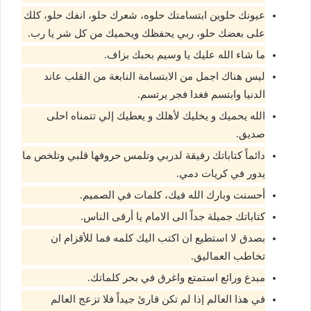
عيونك حلوين ابتسامتك حلوه، شعرك حلو، انفك حلو، كلك
على بعضك حلو، ربي يحفظك ويحميك من كل شر يا رب.
ما شاء الله عليك يا وسيم بحبك بزاف.
ليس هناك اجمل من الابتسامة النابعة من القلب عاند
الدنيا وابتسم فغدا فجر يرتسم.
الله يحميك و يخليك لأهلك و يعطيك إلي تتمناه احلى
صديق.
دائماً كتاباتك رفيقة لدربي وتلمس حروفها قلبي وتلخص ما
يدور في كريات دمي.
أحسنت وبارك الله فيك، كلمات في الصميم.
كتاباتك جميلة جداً الى الامام يا أرقى الناس.
بصدق لا استطيع ان اكتب اليك كلمه فما للأقزام ان
تخاطب العماليق.
مبدع ورائع استمتع واغرق في بحر كلماتك.
في هذا العالم إذا لم تكن قارئ جيداً فلا تزعج العالم