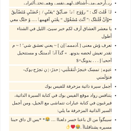
ربےأرحمےمنے-أشتاقتےلهمےنفسے وهمےتحتےألترابے
لٱ قٌلتَ لَگ : ” روٌۆح ٱنٱ ضـآيْقٌ “يعَنٌيِ / ٳحٌضَنْيِ مٌتَضٌآيقٌ
••وْآنْ قٌلَتلگ :” آنٌتَ مٌشَغٌوْل “ يعٌنَيِ آفهمهٱ…. ۆ خلگ معي
يا معشر العشاق أزف لكم خبر سيئ، الليل في الشتاء
أطول
تعرف ؤش معنى [ ﺂدمممٱإن ] ~ يعني تعشق شي’ ! ~ م
تقدر تعيش لحضه بدونهہ » گذآ آنٱ آدمنتگ و مستتحيل
آححيٱإ . . . بدونگ=$
عڹډمٳ تمښک ڂڹڄڒ-ڵٺڦٺڵڹي-ٳحذڒ-ٳڹ ٺڄڒح-یډک-
ڡٺؤڵمڹي
أجمل سيرة ذاتية مزخرفة للفيس بوك
يتنافس رواد موقع الفيس بوك في كتابة السيرة الذاتية،
فيرغبون في كتابة عبارات تتماشى مع الجيل، ومن أجمل
السير الذاتية المزخرفة ما يلي:
سيبگوآ من ال باعنا خسر دلعناا …
* *بس ال داق حبنا
مسيره يشتاقلناآ .