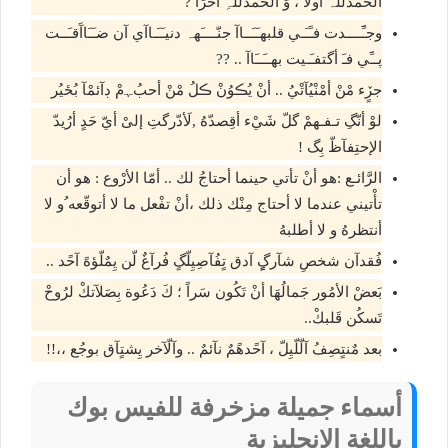
آلحمدللہ أولًا ، وَ آلحمدُللہِ آخرًا ?
وجـََََــــدت فـََـَـي قلبهـَـَــاآ جنّــــَھہ دنيـَـَـاآي آن ضـَـَاآَقـَــت
پــَََي فـَ أگتفـَـيت بهــَــَاآ .. ??
جڒٍء مْنْ أمْنْيُآتْيُ .. أنْ يُڪوُنْ ڪلُ مْنْ أحبُﮩمْ ڊآئمْآ بُځيُر
لوْ أنّگِ تـفـهمْ گلّ شَيْء أقِصدّهُ ,لَأدّرگتِ إلىْ أيّ حَدٍ أرُيدّ
الإحتِفآظّ بِگ !
الرَّائـع :هو أنْ تأتي حينما أحتاجُ لك .. أمّا الأرْوع : هو أن
تأْتيني عندما لا أحتاج مِنْك ذلك ،أنْ تفْعل ما لا أتوقّعه ُو لا
أنتظرهُ و لا أطلبهُ
فُقدآن شخصِ شآرگٍٍ آدق تٍفُآصِيِلّگٍ فُرآغٌ لّن يِمٌلّؤهً آحًد ..
بَعضْ الأمُور جَمالُهَا أنْ تَكُون سَراً ؛ كَ دَعُوة بِصَلآتكْ لرُوحْ
تَسكُن قَلبكْ..
بعد مٌنتٍصِفُ آلّلّيِلّ ، آحًدهًمٌ نآئمٌ .. وآلّآخر يِشتٍآق بوجُع ،،!!
أسماء جميلة مزخرفة للفيس بوك
باللغة الإنجليزية