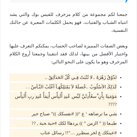
جمعنا لكم مجموعة من كلام مزخرف للفيس بوك والتي يشد
انتباه الشباب والفتيات، فهو يحمل الكلمات المعبرة عن حالتك
النفسية،
وبعض الصفات المميزة لصاحب الحساب، يمكنكم التعرف عليها
واختيار الأفضل من بينها، لذلك فقد انتقينا وجمعنا أروع الكلام
المزخرف وهو ما يكون على النحو التالي:
لذّوْقُ زَهْرَهْ ..لا تُنْبَتُ فِـي كُلّ الحَدَآئِقْ ..
كَذَلِكَـ الأسْلُوبْ ..خْصلَهْ لآ يَمْتَلِكُهَـآ أغْلَبُ النَّـآسْ . .
مَؤمَنِةّ بِأّنِ َّسعٌأّدِتّيِّ لَيِّس عٌنِدِ أّلَنِأّس أّنِمَأّ عٌنِدِ ربِ أّلَنِأّس
????
ﺸﻲ ﻣﺎ ﺗﺮﺿﺎﻫﻪ ‘ ع “(( #ﻧﻔﺴﻜﻚ ))” صباح خير
ﻃﺒـعا (( ” ﺍﻟﺯﻣﻦ ” )) ﻳﺮﺩهاا ﻟﻜﻚ #ﺣﺒﺔ ﺤﺒﺔ , ??
#ﻋﻴﻨﻜﻚ ع ﺍﺨﺮ ﺴﻂﺮﺭ …”!! رسائل عتاب