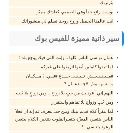
بثرثرتك.
بوست رائع جداً وفي الصميم، كعادتك مميّز.
انت عالمنا الجميل وروح روحنا تسلم لي منشوراتك.
سير ذاتية مميزة للفيس بوك
عمال تواسي الناس كلها .. وإنت اللي فيك يوجع بلد !
لما تبقوا كاملين أبقوا اتريقوا علي غيركم..
#مــيـنـفـعــش_تــبـقـى جـــدع #فــي..? مـــكــان
مـــفــهـــوش #جـــدعــان ?
اللهم إني أعوذ بك من حبٍ بلا زواج .. ومن زواجٍ بلا حُب ..
ومن حُبٍ وزواج بلا تفاهم واستقرار
لما بتقرأ كلام قديم بينك وبين حد..بتعرف قد إيه ان فعلاً
الناس بتتغير، المعزّة بتتغيرالقلوب بتتغير، الكلام بيتغير،
الوعود بتتنسي ..!