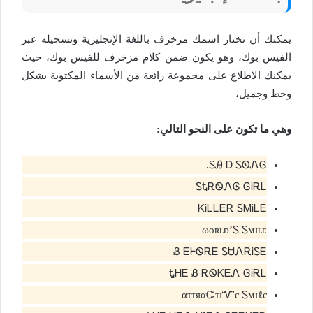
يمكنك أن تختار اسمك مزخرف باللغة الإنجليزية وتسجيله عبر
الفيس بوك، وهو يكون ضمن كلام مزخرف للفيس بوك، حيث
يمكنك الاطلاع على مجموعة رائعة من الأسماء المكتوبة بشكل
وخط وجميل،
وهي ما تكون على النحو التالي:
ᏚᎯ Ꭰ ᏚᏫᏁᎶ.
ᏚᎿᎡᏫᏁᎶ ᎶᎥᎡᏞ
ᏦᎥᏞᏞᎬᎡ ᏚᎷᎥᏞᎬ
ωᴏʀʟᴅ’Ꮪ Ꮪᴍɪʟᴇ
Ᏸ ᎬᎰᏫᎡᎬ ᏚᏌᏁᎡᎥᏚᎬ
ᎿᎻᎬ Ᏸ ᎡᏫᏦᎬᏁ ᎶᎥᎡᏞ
αττяαᏨτɪᏉє Ꮪмɪℓє