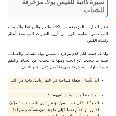
سيرة ذاتية للفيس بوك مزخرفة
للشباب
تعتبر العبارات المزخرفة من الكلام والعبر والمواعظ والكلمات
التي تمس القلب، تكون من أروع العبارات التي تشد أنظار
وانتباه الكثير،
ولذلك جمعنا لكم كلام مزخرف للفيس بوك للشباب والفتيات،
فمنه ما يتحدث عن الحب ومنها ما يتحدث عن الحياة، وإليكم
هذه العبارات المزخرفة وهي ما تكون على النحو التالي:
ألَذ النُساء : طفلة مُشٓاغِبة فيٓ النهٌار وأنثىٰ فاتنة في الليل
. . !
.. براائحة الورد .. ولذة القهوة .. ?
آلحمدُللہِ عَلى قلبٍ ينبضْ ، وَ عَينٍ ترى آلنور ، وَ يدٍ تـُصرِّفُ
آلأمور ، وَ أقدآمٍ تحملنآ إلى حآجَتِنآ دونَ مُسآعدَةٍ مِنْ أحدْ ،