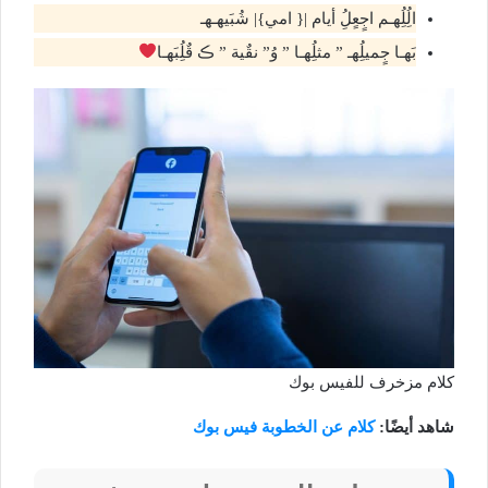
الُِلُِهـم اجٍعٍلُِ أيام |{ امي}| شُبَيهـهـ
بَهـا جٍميلُِهـ ” مثلُِهـا ” وُ” نقٌية ” ڪ قٌلُِبَهـا
كلام مزخرف للفيس بوك
شاهد أيضًا:
كلام عن الخطوبة فيس بوك