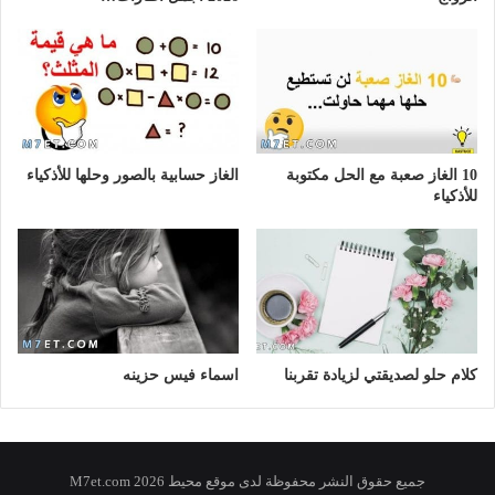
10 الغاز صعبة مع الحل مكتوبة
الغاز حسابية بالصور وحلها للأذكياء
للأذكياء
كلام حلو لصديقتي لزيادة تقربنا
اسماء فيس حزينه
جميع حقوق النشر محفوظة لدى موقع محيط 2026 M7et.com