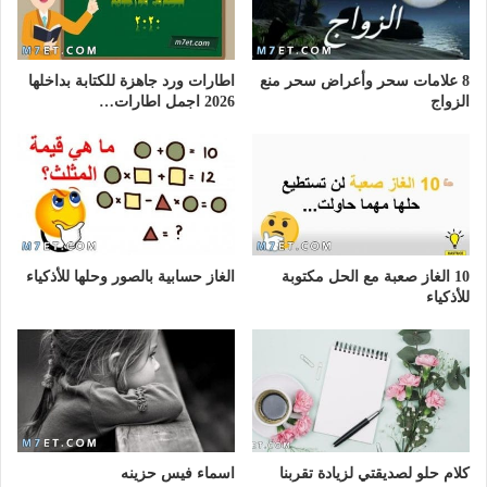
8 علامات سحر وأعراض سحر منع
اطارات ورد جاهزة للكتابة بداخلها
الزواج
2026 اجمل اطارات…
10 الغاز صعبة مع الحل مكتوبة
الغاز حسابية بالصور وحلها للأذكياء
للأذكياء
كلام حلو لصديقتي لزيادة تقربنا
اسماء فيس حزينه