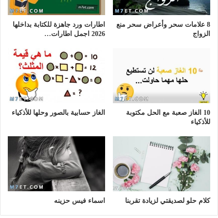
8 علامات سحر وأعراض سحر منع
اطارات ورد جاهزة للكتابة بداخلها
الزواج
2026 اجمل اطارات…
10 الغاز صعبة مع الحل مكتوبة
الغاز حسابية بالصور وحلها للأذكياء
للأذكياء
كلام حلو لصديقتي لزيادة تقربنا
اسماء فيس حزينه