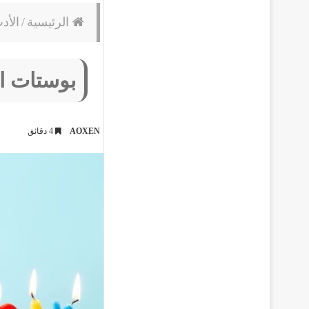
الرئيسية
/
الأد
بوستات اع
AOXEN
4 دقائق