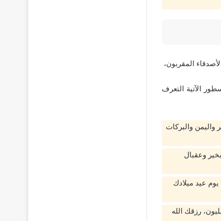
لأصدقاء المقربون،
طور الآتية التعرف
 واليمن والبركات
خير وعقبال
يوم عيد ميلادك
يون، رزقك الله