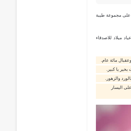
ع على مجموعة طيبة
اد ميلاد للاصدقاء
عقبال مائة عام.
خير يا كبير.
لورد والزهور.
لى اليسار