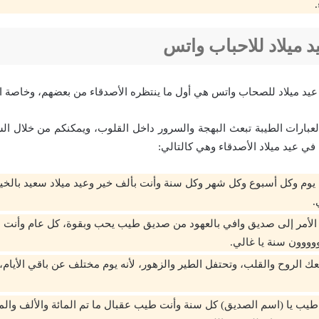
 ميلاد للاحباب واتس
 عيد ميلاد للصحاب واتس هي أول ما ينتظره الأصدقاء من بعضهم، وخاصة ا
عبارات الطيبة تبعث البهجة والسرور داخل القلوب، ويمكنكم من خلال الس
ي عيد ميلاد الأصدقاء وهي كالتالي:
وم وكل أسبوع وكل شهر وكل سنة وأنت بألف خير وعيد ميلاد سعيد بالخير
.
لأمر إلى صديق وافي بالعهود من صديق طيب يحب وبقوة، كل عام وأنت ب
وووون سنة يا غالي.
ك الروح والقلب، وتحتفل الطير والزهور، لأنه يوم مختلف عن باقي الأيام، 
يب يا (اسم الصديق) كل سنة وأنت طيب عقبال ما تم المائة والألف والمل