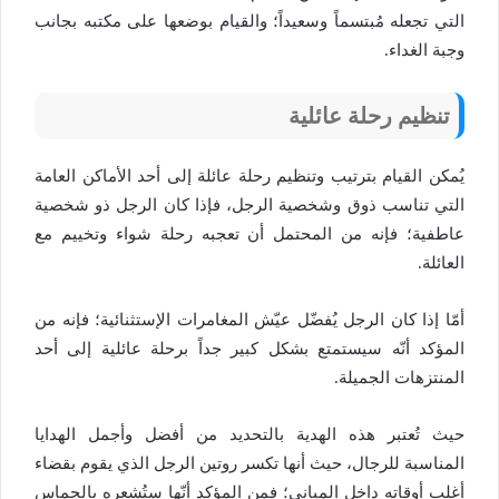
التي تجعله مُبتسماً وسعيداً؛ والقيام بوضعها على مكتبه بجانب
وجبة الغداء.
تنظيم رحلة عائلية
يُمكن القيام بترتيب وتنظيم رحلة عائلة إلى أحد الأماكن العامة
التي تناسب ذوق وشخصية الرجل، فإذا كان الرجل ذو شخصية
عاطفية؛ فإنه من المحتمل أن تعجبه رحلة شواء وتخييم مع
العائلة.
أمّا إذا كان الرجل يُفضّل عيّش المغامرات الإستثنائية؛ فإنه من
المؤكد أنّه سيستمتع بشكل كبير جداً برحلة عائلية إلى أحد
المنتزهات الجميلة.
حيث تُعتبر هذه الهدية بالتحديد من أفضل وأجمل الهدايا
المناسبة للرجال، حيث أنها تكسر روتين الرجل الذي يقوم بقضاء
أغلب أوقاته داخل المباني؛ فمن المؤكد أنّها ستُشعره بالحماس