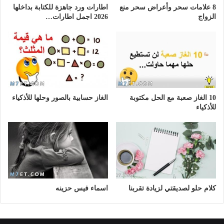
8 علامات سحر وأعراض سحر منع
اطارات ورد جاهزة للكتابة بداخلها
الزواج
2026 اجمل اطارات…
10 الغاز صعبة مع الحل مكتوبة
الغاز حسابية بالصور وحلها للأذكياء
للأذكياء
كلام حلو لصديقتي لزيادة تقربنا
اسماء فيس حزينه