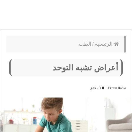
الرئيسية
/
الطب
أعراض تشبه التوحد
Ekram Rabia
3 دقائق