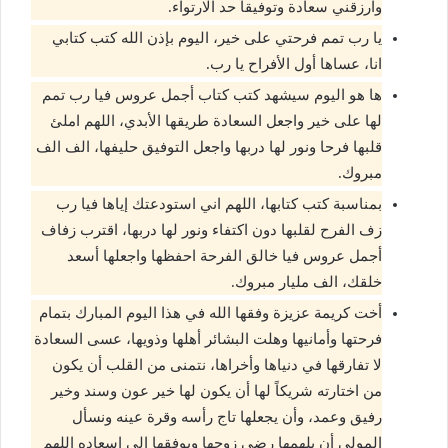
وارزقني سعادة وتوفيقاً حد الارتواء.
يا رب تمم فرحتي على خير، اليوم بإذن الله كتب كتابي
انا، عساها أول الأفراح يا رب.
ها هو اليوم سيشهد كتب كتاب أجمل عروس فيا رب تمم
لها على خير واجعل السعادة طريقها الأبدي، اللهم املئ
قلبها فرحا ونور لها دربها واجعل التوفيق حليفها، الف الف
مبروك.
بمناسبة كتب كتابها، اللهم اني استودعتك إياها فيا رب
زف الفرح لقلبها دون اكتفاء ونور لها دربها، اقترب زفاف
أجمل عروس فيا خالق الفرحة احفظها واجعلها أسعد
خلقك، الف مليار مبروك.
أخت كريمة عزيزة وفقها الله في هذا اليوم المبارك بتمام
فرحتها وأمانيها وهلت البشائر أهلها وذويها، عسى السعادة
لا تفارقها في دنياها وأخراها، نتمنى من القلب أن يكون
من اختارته شريكاً لها أن يكون لها خير عون وسند وخير
رفيق وعمد، وأن يجعلها تاج رأسه وقرة عينه ونسأل
المولى أن يلهمها رضى زوجها ويوفقها إلى إسعاده اللهم