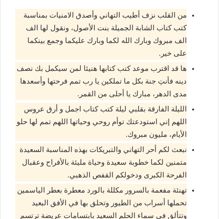
من القلب نزف أطيب التهاني وأصدق الامنيات بمناسبة
كتب كتاب الشابة الجميلة بنت الأصول، ونقول لها الف
الف مبروك وبارك الله لكما وبارك عليكما وجمع بينكما
على خير.
ها قد اقترب موعد كتب كتابها هنيئا لمن سيكمل بك نصف
دينه فأنتِ جنة بكل ما تملكين يا رب تمم فرحتها وأسعدها
مدى الدهر، مبارك يا أحلى من القمر.
الليلة الفارقة بقلبي ليلة كتب كتاب اجمل و أرق عروس
اللهم إني استودعتك توأم روحي وحياتها اللهم تمم لها حلو
الأيام، مليون مبروك.
نبعث لكم أحر التهاني والتبريكات بهذه المناسبة السعيدة
متمنين لكما خطوبة سعيدة وحياة مليئة بالأفراح وعقبال
الفرحة الكبرى ودخولكم القفص الذهبي.
تهنئة مفعمة بالسرور مكللة بالورد معطرة بعطر الياسمين
تحملها أسراب من الطيور وتحلق بها في الأفق البعيد
وتتألق في سماء الحلم السعيد بابتسامات عريضة ترتسم