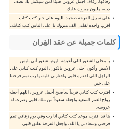
زفافها، زفاف أجمل عروس هنيئاً لمن سيكمل بك نصف
دينه، مليون مبروك عليك.
على سبيل الفرحة صحيت اليوم على خبر كتب كتاب
اقرب واحده لقلبي الف مبروك يا اغلى الناس كتب كتابك.
كلمات جميلة عن عقد القِران
يا محلى الشعور اللي أعيشه اليوم، شعور أني بلبس
الأبيض وأكون أحلى عروس بالكون، اليوم كتب كتابي على
الراجل اللي اختاره قلبي واختارني قلبه، يا رب تمم فرحتنا
على خير.
اقترب كتب كتابي قريباً سأصبح أجمل عروس، اللهم أجعله
زواج العمر السعيد واجعله سعيداً من ملك قلبي وصرت له
عروسه.
ها قد اقترب موعد كتب كتابي انا رب وفي يوم زفافي تمم
فرحتي وسعادتي يا الله، واجعل الفرحة تعانق قلبي