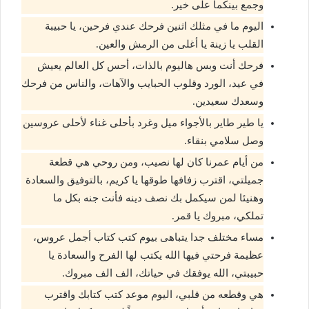
وجمع بينكما على خير.
اليوم ما في مثلك اثنين فرحك عندي فرحين، يا حبيبة
القلب يا زينة يا أغلى من الرمش والعين.
فرحك أنت وبس هاليوم بالذات، أحس كل العالم يعيش
في عيد، الورد وقلوب الحبايب والآهات، والناس من فرحك
وسعدك سعيدين.
يا طير طاير بالأجواء ميل وغرد بأحلى غناء لأحلى عروسين
وصل سلامي بنقاء.
من أيام عمرنا كان لها نصيب، ومن روحي هي قطعة
جميلتي، اقترب زفافها طوقها يا كريم، بالتوفيق والسعادة
وهنيئا لمن سيكمل بك نصف دينه فأنت جنه بكل ما
تملكي، مبروك يا قمر.
مساء مختلف جدا يتباهى بيوم كتب كتاب أجمل عروس،
عظيمة فرحتي فيها الله يكتب لها الفرح والسعادة يا
حبيبتي، الله يوفقك في حياتك، الف الف مبروك.
هي وقطعه من قلبي، اليوم موعد كتب كتابك واقترب