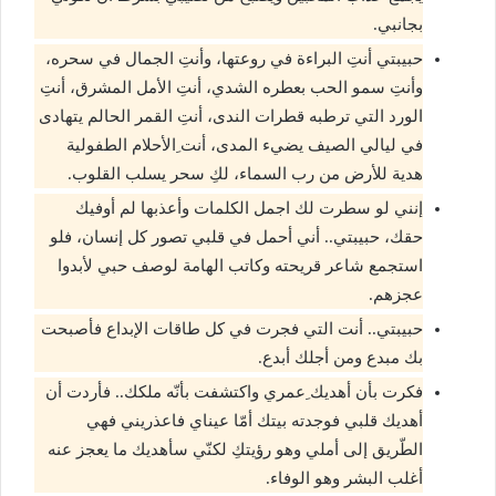
بجانبي.
حبيبتي أنتِ البراءة في روعتها، وأنتِ الجمال في سحره،
وأنتِ سمو الحب بعطره الشدي، أنتِ الأمل المشرق، أنتِ
الورد التي ترطبه قطرات الندى، أنتِ القمر الحالم يتهادى
في ليالي الصيف يضيء المدى، أنت ِالأحلام الطفولية
هدية للأرض من رب السماء، لكِ سحر يسلب القلوب.
إنني لو سطرت لك اجمل الكلمات وأعذبها لم أوفيك
حقك، حبيبتي.. أني أحمل في قلبي تصور كل إنسان، فلو
استجمع شاعر قريحته وكاتب الهامة لوصف حبي لأبدوا
عجزهم.
حبيبتي.. أنت التي فجرت في كل طاقات الإبداع فأصبحت
بك مبدع ومن أجلك أبدع.
فكرت بأن أهديك ِعمري واكتشفت بأنّه ملكك.. فأردت أن
أهديك قلبي فوجدته بيتك أمّا عيناي فاعذريني فهي
الطّريق إلى أملي وهو رؤيتكِ لكنّي سأهديك ما يعجز عنه
أغلب البشر وهو الوفاء.