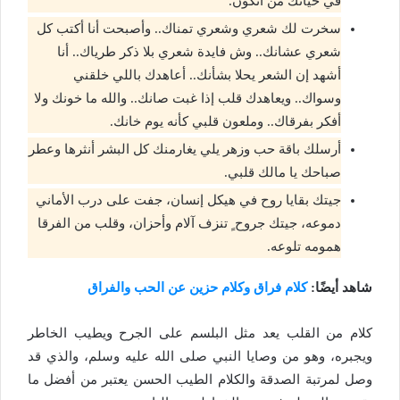
في حياتك من أنكون.
سخرت لك شعري وشعري تمناك.. وأصبحت أنا أكتب كل
شعري عشانك.. وش فايدة شعري بلا ذكر طرياك.. أنا
أشهد إن الشعر يحلا بشأنك.. أعاهدك باللي خلقني
وسواك.. ويعاهدك قلب إذا غبت صانك.. والله ما خونك ولا
أفكر بفرقاك.. وملعون قلبي كأنه يوم خانك.
أرسلك باقة حب وزهر يلي يغارمنك كل البشر أنثرها وعطر
صباحك يا مالك قلبي.
جيتك بقايا روح في هيكل إنسان، جفت على درب الأماني
دموعه، جيتك جروح ٍ تنزف آلام وأحزان، وقلب من الفرقا
همومه تلوعه.
شاهد أيضًا:
كلام فراق وكلام حزين عن الحب والفراق
كلام من القلب يعد مثل البلسم على الجرح ويطيب الخاطر
ويجبره، وهو من وصايا النبي صلى الله عليه وسلم، والذي قد
وصل لمرتبة الصدقة والكلام الطيب الحسن يعتبر من أفضل ما