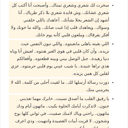
سخرت لك شعري وشعري تمناك.. وأصبحت أنا أكتب كل
شعري عشانك.. وش فايدة شعري بلا ذكر طرياك.. أنا
أشهد إن الشعر يحلا بشأنك.. أعاهدك باللي خلقني
وسواك.. ويعاهدك قلب إذا غبت صانك.. والله ما خونك ولا
أفكر بفرقاك.. وملعون قلبي كأنه يوم خانك.
اللي بغيته ياهلى مابغيتوه.. واللي تبون النفس عيت
تريده.. وأن كان قلبي في هوى الغير هنتوه.. لعيش أنا وياه
دنيا زهيدة.. حبل الوصل بيني وبينه قطعتوه.. وأفعالكم
هذي تراها عنيدة.. يا شيب عيني يوم قلبي حرمتوه.. عزي
لقلبن كل همن يزيده.
دورت رسالة أرسلها لك.. ما لقيت أحلى من كلمة.. الله لا
يحرمني منك.
يا رفيق القلب ما أصدق نسيت.. خابرك مهما تعذبني
حنون.. لاتذكرت أيامك الحلوة بكيت.. ماتهون أيام ودك
ماتهون.. راحتي وياك لامنك صفيت.. في ثواني كلها بوح
وشجون.. لا قريت أبيات القصيدة وانتهيت.. ودي اعرف