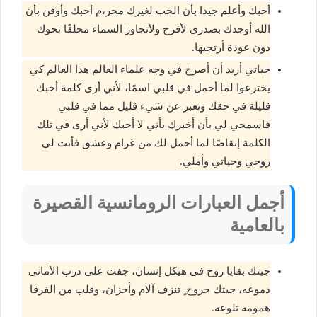
أحبك وأعلم جيدا بأن الحب لغيرك محر،م أحبك وأوقن بأن
الله أوجدك بصدري لأفرح ولأتجاوز السماء محلقًا نحوك
دون عودة أرتجيها.
حياتي أريد أن أصرخ في وجه علماء العالم هذا العالم كي
يخترعوا لما أحمل في قلبي اسمًا، لأني أرى كلمة أحبك
قليلة في حقك وتعبر عن شيء قليل مما في قلبي
فاسمحي لي بأن أخبرك بأني لا أحبك لأني أرى في تلك
الكلمة إنقاصًا لما أحمل لك من غرام وعشق فأنت لي
روحي وحياتي وأملي.
أجمل العبارات الرومانسية القصيرة
بالعامية
جيتك بقايا روح في هيكل إنسان، جفت على درب الأماني
دموعه، جيتك جروح ٍ تنزف آلام وأحزان، وقلب من الفرقا
همومه تلوعه.