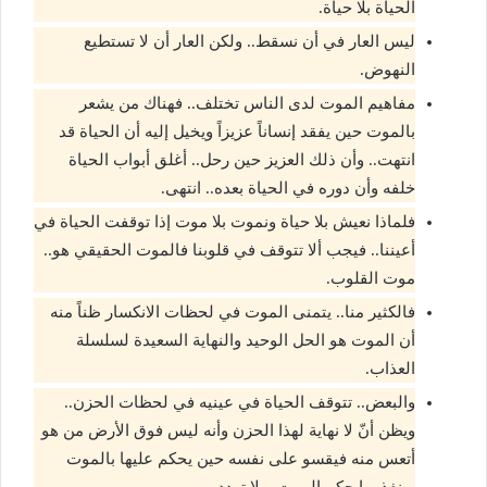
الحياة بلا حياة.
ليس العار في أن نسقط.. ولكن العار أن لا تستطيع
النهوض.
مفاهيم الموت لدى الناس تختلف.. فهناك من يشعر
بالموت حين يفقد إنساناً عزيزاً ويخيل إليه أن الحياة قد
انتهت.. وأن ذلك العزيز حين رحل.. أغلق أبواب الحياة
خلفه وأن دوره في الحياة بعده.. انتهى.
فلماذا نعيش بلا حياة ونموت بلا موت إذا توقفت الحياة في
أعيننا.. فيجب ألا تتوقف في قلوبنا فالموت الحقيقي هو..
موت القلوب.
فالكثير منا.. يتمنى الموت في لحظات الانكسار ظناً منه
أن الموت هو الحل الوحيد والنهاية السعيدة لسلسلة
العذاب.
والبعض.. تتوقف الحياة في عينيه في لحظات الحزن..
ويظن أنّ لا نهاية لهذا الحزن وأنه ليس فوق الأرض من هو
أتعس منه فيقسو على نفسه حين يحكم عليها بالموت
وينفذ بها حكم الموت.. بلا تردد.