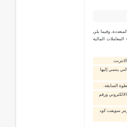
– Swift أو رقم IBAN بين فروع البنك المتعددة، وفيما يلي
لمعاملات المالية
لانترنت
تي ينتمي إليها
طوة السابقة.
لالكتروني ورقم
رمز سويفت كود