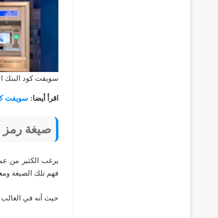
سويفت كود البنك ال
اقرأ أيضا:
سويفت كود
صيغة رمز س
يرغب الكثير من عم
فهم تلك الصيغة ومعر
حيث أنه في الغالب 