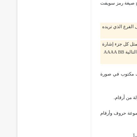
رح صيغة رمز سويفت
 الفرع الذي تريده
مثل كل جزء إشارة
إلى كود معين، مثال على ذلك كان هناك تعاملات بنكية تتم من خلال صيغة السويفت كود التالية AAAA BB
بنك مكتوب في صورة
موعة حروف وأرقام