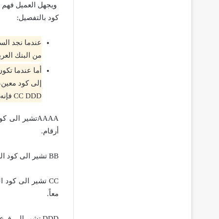
ويجهل العميل فهم ذ
كود بالتفصيل:
عندما نجد الس
من البنك العر
أما عندما تكو
CC DDD فإنه من المؤكد أن كل جزء من ذلك الكود يشير إلى علامة محددة حيث تكون
AAAAتشير الى
أرقام.
BB تشير الى كود الدولة ويتم كتابة ذلك الكود بواسطة الحروف فقط أي لا يجوز كتابة كود الدولة من أرقام.
CC تشير الى كو
معاً.
DDD تشير الى فرع البنك يمكن كتابة ذلك الكود في صورة أرقام أو حروف أو أرقام وحروف معاً.