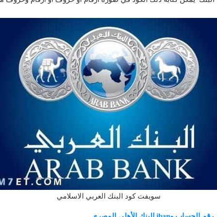
سويفت كود البنك العربي الاسلامي
اب وiban البنك الأهلي المصري