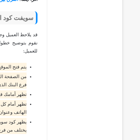
سويفت كود ال
نقوم بتوضيح خطوات
للعميل:
يتم فتح الموق
من الصفحة الرئ
فرع البنك الذي
تظهر أمامك قا
تظهر أمام كل 
الهاتف وعنوان
يظهر كود سويف
يختلف من فرع 