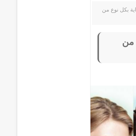
ية بكل نوع من
 من